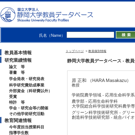
氏名（Name）
トップページ
>
教員個別情報
教員基本情報
研究業績情報
静岡大学教員データベース - 教員個別
論文 等
著書 等
学会発表・研究発表
原 正和 （HARA Masakazu）
科学研究費助成事業
教授
外部資金（科研費以外）
学術院農学領域 - 応用生命科学
受賞
農学部 - 応用生命科学科
特許 等
大学院総合科学技術研究科農学専攻
学会・研究会等の開催
グリーン科学技術研究所 - グリ
その他学術研究活動
創造科学技術研究部 - 統合バイ
教育関連情報
今年度担当授業科目
指導学生数