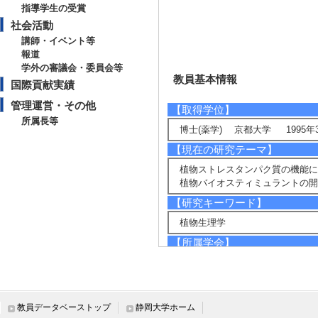
指導学生の受賞
社会活動
講師・イベント等
報道
学外の審議会・委員会等
教員基本情報
国際貢献実績
管理運営・その他
【取得学位】
所属長等
博士(薬学) 京都大学 1995年
【現在の研究テーマ】
植物ストレスタンパク質の機能に
植物バイオスティミュラントの開
【研究キーワード】
植物生理学
【所属学会】
・日本植物バイオテクノロジー学
・日本農芸化学会
【個人ホームページ】
教員データベーストップ
静岡大学ホーム
http://www.agr.shizuoka.ac.jp/abc