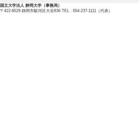
国立大学法人 静岡大学（事務局）
〒422-8529 静岡市駿河区大谷836 TEL : 054-237-1111（代表）
研究業績情報
【論文 等】
[1]. Prevention of
sativus L.) vacuol
Food Bioscience
当しない
[責任著者・共著者
[著者] Yuki Kimura
[2]. Freeze-thaw-i
s efficiently inhibi
ydrin
Food Hydrocolloi