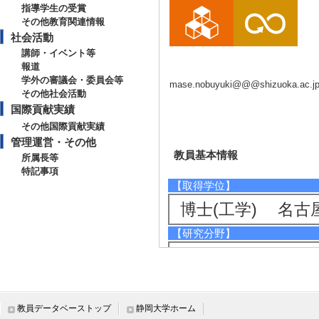
指導学生の受賞
その他教育関連情報
社会活動
講師・イベント等
報道
学外の審議会・委員会等
mase.nobuyuki@@@shizuoka.ac.j
その他社会活動
国際貢献実績
その他国際貢献実績
管理運営・その他
教員基本情報
所属長等
特記事項
【取得学位】
博士(工学) 名古
【研究分野】
ナノテク・材料 -
ナノテク・材料 -
ケミストリー、環
教員データベーストップ
静岡大学ホーム