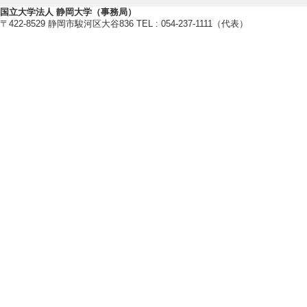
【相談に応じられる教育・研
国立大学法人 静岡大学（事務局）
〒422-8529 静岡市駿河区大谷836 TEL : 054-237-1111（代表）
有機合成・不斉合
ー合成・反応条件
ファインバブル・
ブル・超臨界二酸
有機分子触媒・固
有機物質の構造解
【現在の研究テーマ】
ファインバブル（
成手法の開発 ～
気相－液相反応 
連続フロー合成に
合成（実験計画法
におけるデスクト
超臨界二酸化炭素