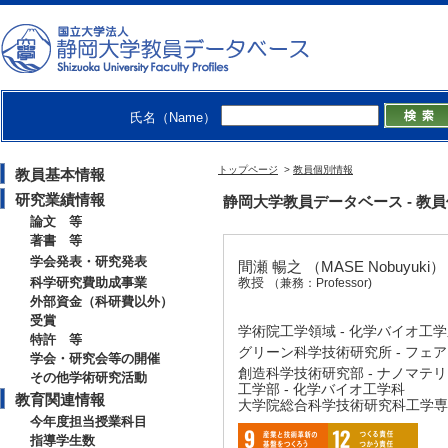
氏名（Name）
トップページ
>
教員個別情報
教員基本情報
研究業績情報
静岡大学教員データベース - 教員個別
論文 等
著書 等
学会発表・研究発表
間瀬 暢之 （MASE Nobuyuki）
科学研究費助成事業
教授
（兼務：Professor)
外部資金（科研費以外）
受賞
学術院工学領域 - 化学バイオ工
特許 等
グリーン科学技術研究所 - フェ
学会・研究会等の開催
創造科学技術研究部 - ナノマテ
その他学術研究活動
工学部 - 化学バイオ工学科
教育関連情報
大学院総合科学技術研究科工学専攻
今年度担当授業科目
指導学生数