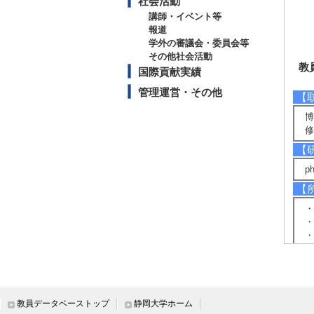
社会活動
講師・イベント等
報道
学外の審議会・委員会等
その他社会活動
教
国際貢献実績
管理運営・その他
【
博
修
【
p
【
・
・
・
・
教員データベーストップ
静岡大学ホーム