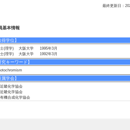
最終更新日：2026/0
員基本情報
取得学位】
士(理学) 大阪大学 1995年3月
士(理学) 大阪大学 1992年3月
研究キーワード】
hotochromism
所属学会】
近畿化学協会
近畿化学協会
有機合成化学協会
日本化学会