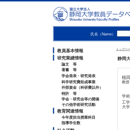
氏名（Name）
トップペ
教員基本情報
研究業績情報
静岡大
論文 等
著書 等
学会発表・研究発表
植田
科学研究費助成事業
教授
外部資金（科研費以外）
特許 等
学術
学会・研究会等の開催
工学
その他学術研究活動
大学
教育関連情報
今年度担当授業科目
指導学生数