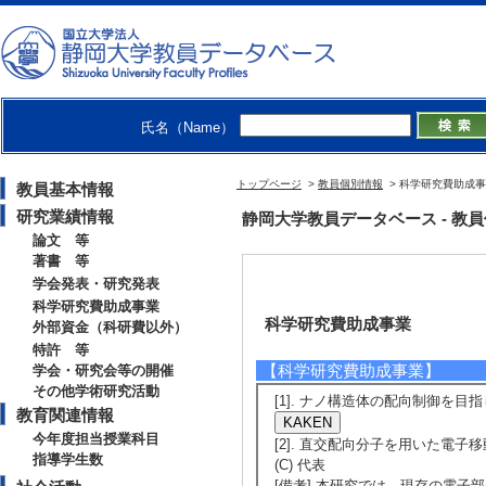
氏名（Name）
トップページ
>
教員個別情報
> 科学研究費助成
教員基本情報
研究業績情報
静岡大学教員データベース - 教員個別
論文 等
著書 等
学会発表・研究発表
科学研究費助成事業
科学研究費助成事業
外部資金（科研費以外）
特許 等
【科学研究費助成事業】
学会・研究会等の開催
その他学術研究活動
[1]. ナノ構造体の配向制御を目指し
教育関連情報
今年度担当授業科目
[2]. 直交配向分子を用いた電子
指導学生数
(C) 代表
[備考] 本研究では、現存の電