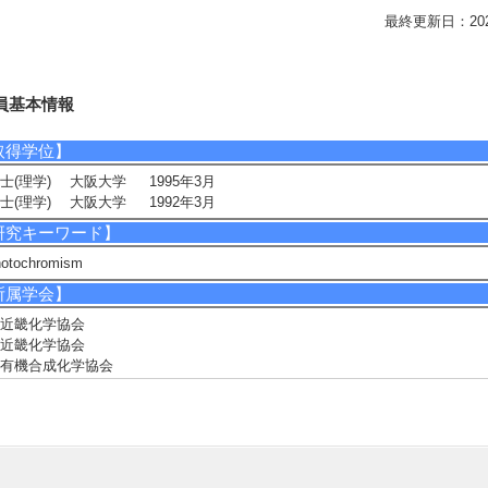
最終更新日：2026/0
員基本情報
取得学位】
士(理学) 大阪大学 1995年3月
士(理学) 大阪大学 1992年3月
研究キーワード】
hotochromism
所属学会】
近畿化学協会
近畿化学協会
有機合成化学協会
日本化学会