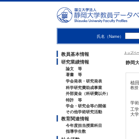
氏名（Name）
トップペ
教員基本情報
研究業績情報
静岡大
論文 等
著書 等
学会発表・研究発表
植田
科学研究費助成事業
教授
外部資金（科研費以外）
特許 等
学術
学会・研究会等の開催
工学
その他学術研究活動
大学
教育関連情報
今年度担当授業科目
指導学生数