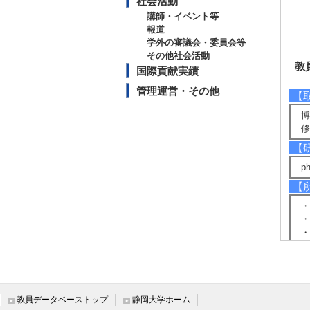
社会活動
講師・イベント等
報道
学外の審議会・委員会等
その他社会活動
教
国際貢献実績
管理運営・その他
【
博
修
【
p
【
・
・
・
・
教員データベーストップ
静岡大学ホーム