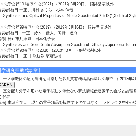
本化学会第101春季年会(2021) （2021年3月20日） 招待講演以外
発表者]植田 一正、川村 さくら、杉本 伸哉
]. Synthesis and Optical Properties of Nitrile Substituted 2,5-Di(1,3-dithiol-2-y
本化学会第99春季年会(2019) （2019年3月16日） 招待講演以外
発表者]植田 一正、鈴木 優太、岡野 達海
備考] 神戸市兵庫県、日本化学会
]. Syntheses and Solid State Absorption Spectra of Dithiacyclopentene Tetra
本化学会第98春季年会2018 （2018年3月） 招待講演以外
発表者]植田 一正,中條航希,草薙弘樹
科学研究費助成事業】
1]. ナノ構造体の配向制御を目指した多孔質有機結晶作製法の確立 （ 2013年4月 ～
2]. 直交配向分子を用いた電子移動を伴わない新規情報伝達素子の合成と論理回路へ
C) 代表
備考] 本研究では、現存の電子部品を模倣するのではなく、レドックス中心
よらない情報伝達機能を有するデバイス構築を行う事により、素子の発熱と
点の克服を目指す。
3]. 直交配向分子を用いた電子移動を伴わない新規情報伝達素子の合成と論理回路へ
C) 代表