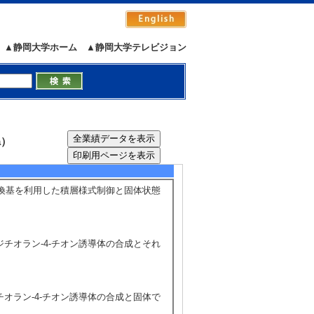
田 眞吉 [担当頁] 51 - 70
▲静岡大学ホーム
▲静岡大学テレビジョン
a）
5/15
全件表示
体の周辺置換基を利用した積層様式制御と固体状態
,3-ジチオラン-4-チオン誘導体の合成とそれ
3-ジチオラン-4-チオン誘導体の合成と固体で