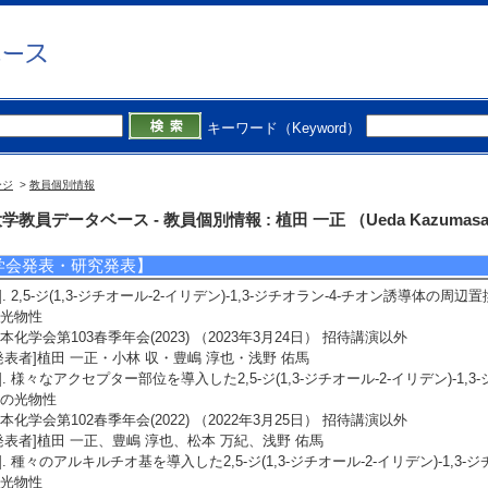
著者]生駒 修治、植田 一正、梅本 宏信、野口 良史、平川 和貴、宮林 恵子、山
4]. 工学基礎化学実験第8版
術図書出版社 （2018年）
著書の別]著書（教育）
単著・共著・編著等の別] 共著
著者]植田 一正
キーワード（Keyword）
5]. 演習・基礎から学ぶ 大学の化学
風館 （2018年）
著書の別]著書（教育）
ージ
>
教員個別情報
単著・共著・編著等の別] 共著
著者]植田 一正
学教員データベース - 教員個別情報 : 植田 一正 （Ueda Kazumas
学会発表・研究発表】
1]. 2,5-ジ(1,3-ジチオール-2-イリデン)-1,3-ジチオラン-4-チオン誘導
光物性
本化学会第103春季年会(2023) （2023年3月24日） 招待講演以外
発表者]植田 一正・小林 収・豊嶋 淳也・浅野 佑馬
2]. 様々なアクセプター部位を導入した2,5-ジ(1,3-ジチオール-2-イリデン)-1
の光物性
本化学会第102春季年会(2022) （2022年3月25日） 招待講演以外
発表者]植田 一正、豊嶋 淳也、松本 万紀、浅野 佑馬
3]. 種々のアルキルチオ基を導入した2,5-ジ(1,3-ジチオール-2-イリデン)-1,
光物性