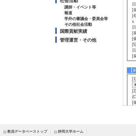
社会活動
日
講師・イベント等
[
報道
[4
学外の審議会・委員会等
s
その他社会活動
日
国際貢献実績
[
[
管理運営・その他
[5
日
[
【
[
[
(
[
に
題
[
教員データベーストップ
静岡大学ホーム
(