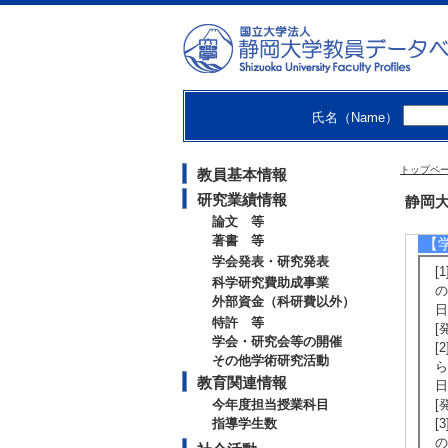
[
[
学
[
[
[
氏名（Name）
[
培
[
トップペ
教員基本情報
[
[
研究業績情報
静岡大
論文 等
著書 等
【
学会発表・研究発表
[
科学研究費助成事業
の
外部資金（科研費以外）
日
特許 等
[
学会・研究会等の開催
[
その他学術研究活動
ら
教育関連情報
日
今年度担当授業科目
[
指導学生数
[
の