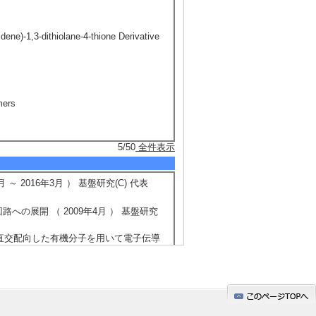
lidene)-1,3-dithiolane-4-thione Derivative
mers
5/50
全件表示
 2016年3月 ） 基盤研究(C) 代表
の展開 （ 2009年4月 ） 基盤研究
が直交配向した有機分子を用いて電子伝導
動作速度の遅延という電子伝導に伴う問
の展開 （ 2008年4月 ） 基盤研究