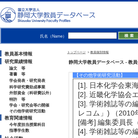
[1]. The 7th East
d Material
シンポジウム[EAS-
[役割] 責任者以外
氏名（Name）
[備考] 国際会議のLoca
トップページ
>
教員個別情報
教員基本情報
[2]. 日本化学会
研究業績情報
静岡大学教員データベース - 教員個別
[役割] 責任者(議
論文 等
著書 等
【その他学術研究活動】
学会発表・研究発表
[1]. 日本化学会東海
科学研究費助成事業
外部資金（科研費以外）
[2]. 近畿化学協
特許 等
[3]. 学術雑誌
学会・研究会等の開催
その他学術研究活動
レコム」) （2010年
教育関連情報
[備考] 編集委員長
今年度担当授業科目
[4]. 学術雑誌
指導学生数