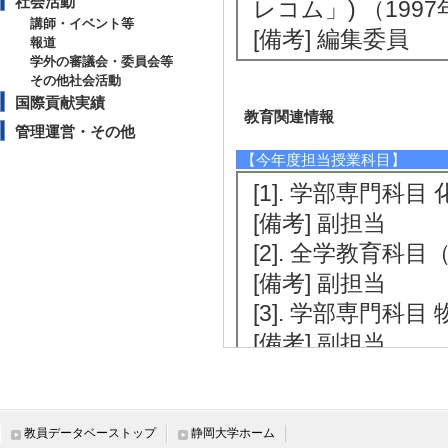
社会活動
レコム」) （1997年4
講師・イベント等
[備考] 編集委員
報道
学外の審議会・委員会等
その他社会活動
国際貢献実績
教育関連情報
管理運営・その他
【今年度担当授業科目】
[1]. 学部専門科目 
[備考] 副担当
[2]. 全学教育科目
[備考] 副担当
[3]. 学部専門科目 
[備考] 副担当
[4]. 学部専門科目 
[5]. 大学院科目(
教員データベーストップ
静岡大学ホーム