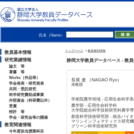
氏名（Name）
トップページ
>
教員個別情報
教員基本情報
研究業績情報
静岡大学教員データベース - 教員個別
論文 等
著書 等
Works（作品等）
長尾 遼 （NAGAO Ryo）
学会発表・研究発表
准教授
共同・受託研究
科学研究費助成事業
学術院農学領域 - 応用生命科学
外部資金（科研費以外）
農学部 - 応用生命科学科
受賞
大学院総合科学技術研究科農学専攻
特許 等
創造科学技術研究部 - 統合バイ
学会・研究会等の開催
マリンインフォマティクス研究機
教育関連情報
グリーン科学技術研究所
今年度担当授業科目