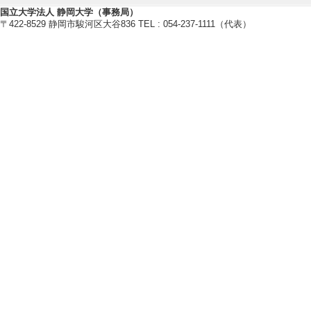
国立大学法人 静岡大学（事務局）
藻類バイオマス
〒422-8529 静岡市駿河区大谷836 TEL : 054-237-1111（代表）
光合成
バイオレメディエーション
【現在の研究テーマ】
藻類バイオマスおよび物質生産に
光合成光捕集機構の機能構造研究
【研究キーワード】
光合成, 微細藻類, バイオテクノロ
【所属学会】
・日本光合成学会
・日本植物生理学会
・日本水環境学会
・日本水処理生物学会
・日本生物工学会
【個人ホームページ】
https://nagaolab.wixsite.com/web
【研究シーズ】