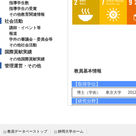
指導学生数
指導学生の受賞
その他教育関連情報
社会活動
講師・イベント等
報道
学外の審議会・委員会等
その他社会活動
国際貢献実績
その他国際貢献実績
管理運営・その他
教員基本情報
【取得学位】
博士（学術） 東京大学 2012
【研究分野】
環境・農学 - 循環型社会システム
環境・農学 - 環境負荷低減技術
ライフサイエンス - 植物分子、
ライフサイエンス - 構造生物化学
教員データベーストップ
静岡大学ホーム
【相談に応じられる教育・研