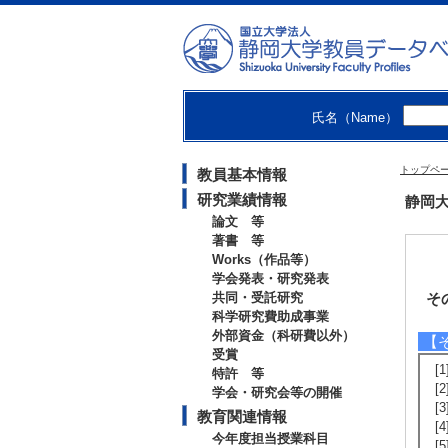
氏名（Name）
トップペ
教員基本情報
研究業績情報
静岡大
論文 等
著書 等
Works（作品等）
学会発表・研究発表
共同・受託研究
そ
科学研究費助成事業
外部資金（科研費以外）
【
受賞
[
特許 等
[
学会・研究会等の開催
[
教育関連情報
[
今年度担当授業科目
[