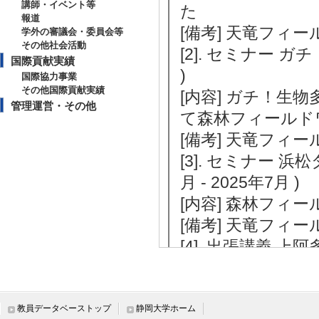
講師・イベント等
た
報道
[備考] 天竜フィー
学外の審議会・委員会等
その他社会活動
[2]. セミナー ガ
国際貢献実績
)
国際協力事業
その他国際貢献実績
[内容] ガチ！
管理運営・その他
て森林フィールド
[備考] 天竜フィ
[3]. セミナー 
月 - 2025年7月 )
[内容] 森林フィ
[備考] 天竜フィ
[4]. 出張講義 上阿
[内容] 林業に関
[5]. シンポジ
（2025年3月 )
教員データベーストップ
静岡大学ホーム