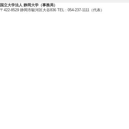
[内容] 山岳先
国立大学法人 静岡大学（事務局）
〒422-8529 静岡市駿河区大谷836 TEL : 054-237-1111（代表）
を目指したスマー
[備考] オンライン
【報道】
[1]. ラジオ エフエ
演 (2026年4月)
[概要]ゲストコ
[備考] エフエムし
[2]. ラジオ DRE
[概要]J-wave I
ーで研究紹介を行
[備考] J-wave
【学外の審議会・委員会等】
[1]. 演習林共同利用