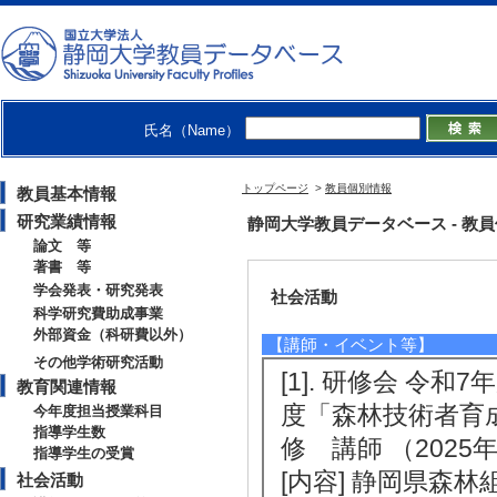
[1]. 優秀賞 (2024
[受賞学生氏名] 大
[授与団体名] 林
[備考] 大岩胡春
氏名（Name）
るペーパーポット
予測するモデルの
トップページ
>
教員個別情報
教員基本情報
等交流発表会
研究業績情報
静岡大学教員データベース - 教員個別
論文 等
著書 等
学会発表・研究発表
社会活動
科学研究費助成事業
外部資金（科研費以外）
【講師・イベント等】
その他学術研究活動
[1]. 研修会 
教育関連情報
度「森林技術者育
今年度担当授業科目
指導学生数
修 講師 （2025年10
指導学生の受賞
[内容] 静岡県森
社会活動