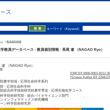
キーワード（Keyword）
ージ
>
教員個別情報
学教員データベース - 教員個別情報 : 長尾 遼 （NAGAO Ryo）
 遼 （NAGAO Ryo）
授
[ORCID] 0000-0001-8212-3
[Scopus Author ID] 229413
院農学領域 - 応用生命科学系列
部 - 応用生命科学科
院総合科学技術研究科農学専攻 - 応用生物化学コース
科学技術研究部 - 統合バイオサイエンス部門
ンインフォマティクス研究機構
ーン科学技術研究所