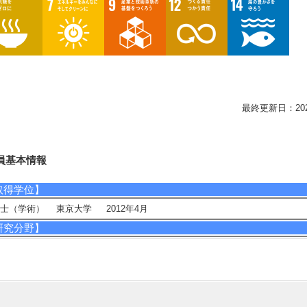
最終更新日：2026/0
員基本情報
取得学位】
士（学術） 東京大学 2012年4月
研究分野】
境・農学 - 循環型社会システム
境・農学 - 環境負荷低減技術、保全修復技術
イフサイエンス - 植物分子、生理科学
イフサイエンス - 構造生物化学
相談に応じられる教育・研究・社会連携分野】