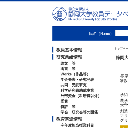
氏名（Name）
トップペ
教員基本情報
研究業績情報
静岡大
論文 等
著書 等
Works（作品等）
長尾
学会発表・研究発表
准教
共同・受託研究
科学研究費助成事業
学術
外部資金（科研費以外）
農学
受賞
大学
特許 等
創造
学会・研究会等の開催
マリ
教育関連情報
グリ
今年度担当授業科目