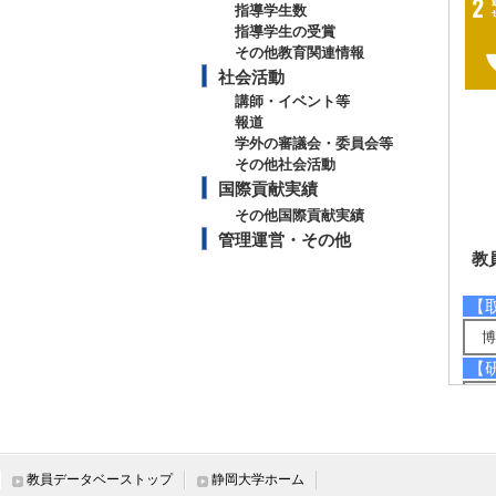
指導学生数
指導学生の受賞
その他教育関連情報
社会活動
講師・イベント等
報道
学外の審議会・委員会等
その他社会活動
国際貢献実績
その他国際貢献実績
管理運営・その他
教
【
博
【
環
環
ラ
ラ
教員データベーストップ
静岡大学ホーム
【