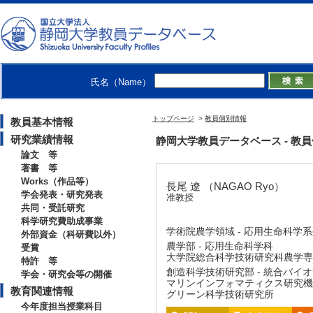
氏名（Name）
トップページ
>
教員個別情報
教員基本情報
研究業績情報
静岡大学教員データベース - 教員個別
論文 等
著書 等
Works（作品等）
長尾 遼 （NAGAO Ryo）
学会発表・研究発表
准教授
共同・受託研究
科学研究費助成事業
学術院農学領域 - 応用生命科学
外部資金（科研費以外）
農学部 - 応用生命科学科
受賞
大学院総合科学技術研究科農学専攻
特許 等
創造科学技術研究部 - 統合バイ
学会・研究会等の開催
マリンインフォマティクス研究機
教育関連情報
グリーン科学技術研究所
今年度担当授業科目