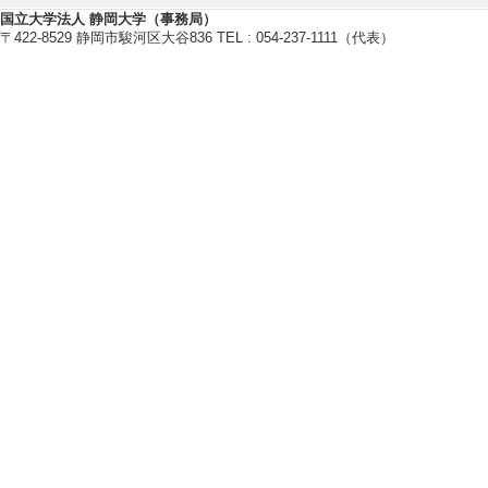
国立大学法人 静岡大学（事務局）
藻類バイオマス
〒422-8529 静岡市駿河区大谷836 TEL : 054-237-1111（代表）
光合成
バイオレメディエーション
【現在の研究テーマ】
藻類バイオマスおよび物質生産に
光合成光捕集機構の機能構造研究
【研究キーワード】
光合成, 微細藻類, バイオテクノロ
【所属学会】
・日本光合成学会
・日本植物生理学会
・日本水環境学会
・日本水処理生物学会
・日本生物工学会
【個人ホームページ】
https://nagaolab.wixsite.com/web
【研究シーズ】