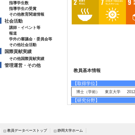
指導学生数
指導学生の受賞
その他教育関連情報
社会活動
講師・イベント等
報道
学外の審議会・委員会等
その他社会活動
国際貢献実績
その他国際貢献実績
管理運営・その他
教員基本情報
【取得学位】
博士（学術） 東京大学 2012
【研究分野】
環境・農学 - 循環型社会システム
環境・農学 - 環境負荷低減技術
ライフサイエンス - 植物分子、
ライフサイエンス - 構造生物化学
教員データベーストップ
静岡大学ホーム
【相談に応じられる教育・研