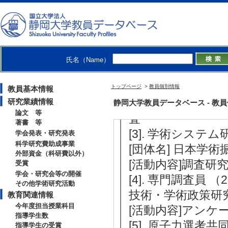
【学外の審議会・委員会等】
[1]. 放射線専門部会
子力懇談会
[活動内容]RI・
氏名（Name）
[2]. 令和7年度
- 2026年3月 )
トップページ
>
教員個別情報
教員基本情報
[活動内容]主幹
研究業績情報
静岡大学教員データベース - 教員個別情
論文 等
査
著書 等
[3]. 学術システム
学会発表・研究発表
科学研究費助成事業
[団体名] 日本学術
外部資金（科研費以外）
[活動内容]調査研
受賞
学会・研究会等の開催
[4]. 専門調査員 （
その他学術研究活動
技術・学術政策研
教育関連情報
今年度担当授業科目
[活動内容]アンケ
指導学生数
[5]. 原子力選考共
指導学生の受賞