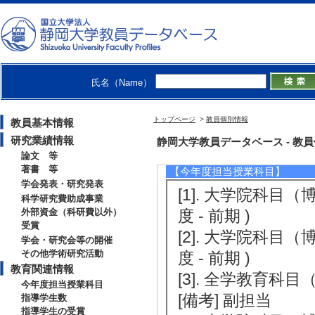
月 )
[2]. NIMB Procee
[3]. JJAP Selecte
24年3月 )
氏名（Name）
[4]. JJAPおよびAPE
トップページ
>
教員個別情報
教員基本情報
研究業績情報
教育関連情報
静岡大学教員データベース - 教員個別情
論文 等
著書 等
【今年度担当授業科目】
学会発表・研究発表
[1]. 大学院科目
科学研究費助成事業
外部資金（科研費以外）
度 - 前期 )
受賞
[2]. 大学院科目
学会・研究会等の開催
その他学術研究活動
度 - 前期 )
教育関連情報
[3]. 全学教育科目
今年度担当授業科目
[備考] 副担当
指導学生数
指導学生の受賞