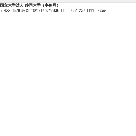
修士指導学生数 8 
国立大学法人 静岡大学（事務局）
2022年度
〒422-8529 静岡市駿河区大谷836 TEL : 054-237-1111（代表）
卒研指導学生数（4年
【指導学生の受賞】
[1]. IDW ’25 Best
[受賞学生氏名] Yum
[授与団体名] IDW ’
[2]. 応用物理学
月)
[受賞学生氏名] 林
[授与団体名] 応
[3]. 次世代先端光
[受賞学生氏名] 金
[授与団体名] 次
[4]. 次世代先端光