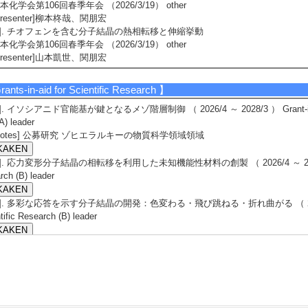
本化学会第106回春季年会 （2026/3/19） other
Presenter]柳本柊哉、関朋宏
5]. チオフェンを含む分子結晶の熱相転移と伸縮挙動
本化学会第106回春季年会 （2026/3/19） other
Presenter]山本凱世、関朋宏
ants-in-aid for Scientific Research
】
1]. イソシアニド官能基が鍵となるメゾ階層制御 （ 2026/4 ～ 2028/3 ） Grant-in-Aid f
A) leader
Notes] 公募研究 ゾヒエラルキーの物質科学領域領域
2]. 応力変形分子結晶の相転移を利用した未知機能性材料の創製 （ 2026/4 ～ 2029/3 ） Gra
rch (B) leader
3]. 多彩な応答を示す分子結晶の開発：色変わる・飛び跳ねる・折れ曲がる （ 2022/4 ～ 202
tific Research (B) leader
4]. リフォメーションを示すメカノ変形分子結晶の開発 （ 2022/4 ～ 2024/3 ） Challengi
5]. 汎用的刺激応答性材料の設計と不斉結晶のメカノクロミズム （ 2019/4 ～ 2021/3 ） Gra
rch on Innovative Areas (B) leader