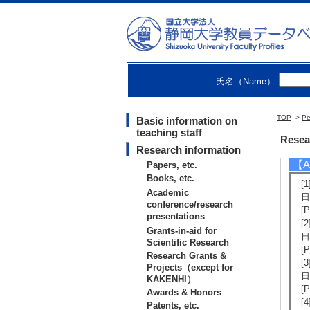
Cr
na
[L
[A
【Bo
氏名（Name）
[1
S
TOP
>
[B
Pe
Basic information on
teaching staff
[S
Resea
[A
Research information
【Ac
Papers, etc.
Books, etc.
[
Academic
日
conference/research
[
presentations
[
Grants-in-aid for
日
Scientific Research
[
Research Grants &
[
Projects（except for
日
KAKENHI）
[
Awards & Honors
[
Patents, etc.