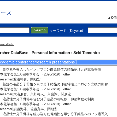
ystal Growth & Design 25/ 10268-10272 (2025) [Refereed] refereed [Internation
lly co-authored paper
ead author or co-author] author
uthor] Tomohiro Seki , Masahiro Ikeda ,
[DOI]
▲Offi
oks, etc.】
キーワード（Keyword）
]. Soft Crystals -Flexible Response Systems with High Structural Order
pringer Singapore （2023）
ook type]book(research)
rsonal Info.
ole author, co-author, or author and editor] joint work
rcher DataBase - Personal Information : Seki Tomohiro
uthor]Tomohiro Seki; Hajime Ito [Range] Chapter 5; pp. 54–85 [Total page 
ademic conference/research presentations】
1]. ヨウ素を導入したベンゾフラン白金錯体の結晶多形と刺激応答性
本化学会第106回春季年会 （2026/3/19） other
Presenter]渡邊裕貴、関朋宏
2]. 新規の液晶分子骨格をもつ分子結晶の伸縮特性とハロゲン交換の影響
本化学会第106回春季年会 （2026/3/19） other
Presenter]大濱朋音、矢野彰人、斉藤詢、関朋宏
3]. 液晶性の分子骨格を含む分子結晶の相転移・伸縮挙動の制御
本化学会第106回春季年会 （2026/3/19） other
Presenter]須藤海斗、佐藤寛泰、関朋宏
4]. 液晶性の分子骨格を組み込んだ伸縮性を示す分子結晶へのフッ素導入