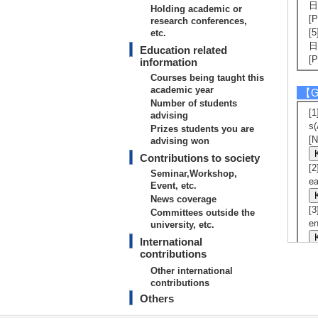
日
Holding academic or
[
research conferences,
[
etc.
日
Education related
[
information
Courses being taught this
academic year
【Gr
Number of students
[
advising
s(
Prizes students you are
[
advising won
Contributions to society
[
Seminar,Workshop,
ea
Event, etc.
News coverage
[
Committees outside the
en
university, etc.
International
[
contributions
er
Other international
contributions
[
Others
ea