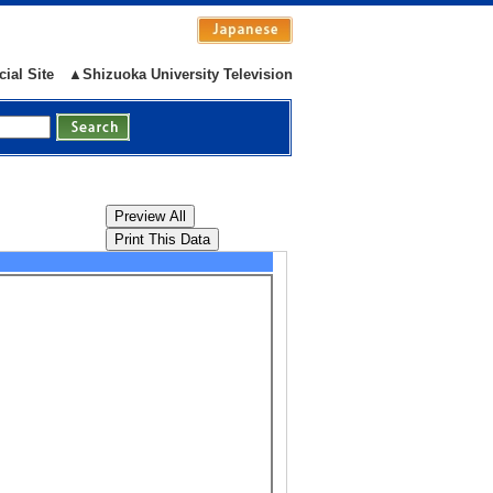
ally co-authored papers] non-internatio
cial Site
▲Shizuoka University Television
5/94
Display ALL
number] 265 [REP page number] 31