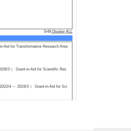
5/49
Display ALL
or Transformative Research Area
nt-in-Aid for Scientific Res
4/3 ） Grant-in-Aid for Sci
ng Research(Exploratory) lead
nt-in-Aid for Scientific Res