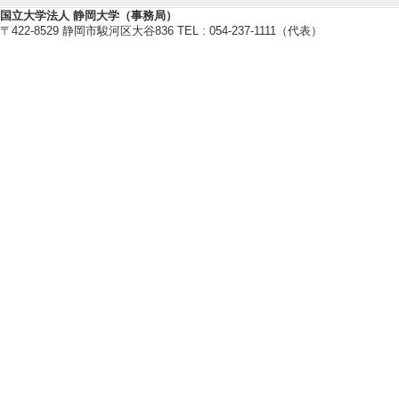
国立大学法人 静岡大学（事務局）
【論文 等】
〒422-8529 静岡市駿河区大谷836 TEL : 054-237-1111（代表）
[1]. The Lp-Lq maxi
e half-plane
ANNALI SCUOLA 
56/ - （2024年
[責任著者・共著者
[著者] Daniele Bar
[2]. R -bounded ope
model of Korteweg 
Complex Anal. Op
共著論文] 該当す
[責任著者・共著者
[著者] Sri Maryani 
[3]. Nondegeneracy 