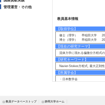
国際貢献実績
管理運営・その他
教員基本情報
【取得学位】
修士（理学） 早稲田大学 201
博士（理学） 早稲田大学 201
【現在の研究テーマ】
流体力学に現れる偏微分方程式の
【研究キーワード】
Navier-Stokes方程式, 最大正則性
【所属学会】
・日本数学会
教員データベーストップ
静岡大学ホーム
研究業績情報