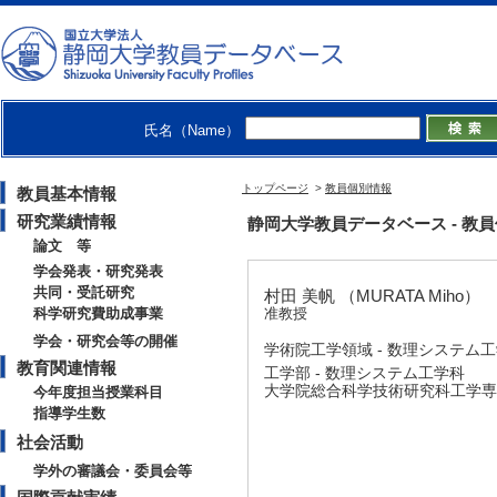
氏名（Name）
トップページ
>
教員個別情報
教員基本情報
研究業績情報
静岡大学教員データベース - 教員個別
論文 等
学会発表・研究発表
共同・受託研究
村田 美帆 （MURATA Miho）
科学研究費助成事業
准教授
学会・研究会等の開催
学術院工学領域 - 数理システム
教育関連情報
工学部 - 数理システム工学科
大学院総合科学技術研究科工学専攻
今年度担当授業科目
指導学生数
社会活動
学外の審議会・委員会等