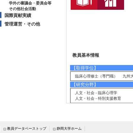
学外の審議会・委員会等
その他社会活動
国際貢献実績
管理運営・その他
教員基本情報
【取得学位】
臨床心理修士（専門職） 九州大
【研究分野】
人文・社会 - 臨床心理学
人文・社会 - 特別支援教育
【相談に応じられる教育・研
発達障害
精神障害
思春期
教員データベーストップ
静岡大学ホーム
グループ・アプローチ