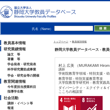
氏名（Name）
トップページ
>
教員個別情報
教員基本情報
研究業績情報
静岡大学教員データベース - 教員個別
論文 等
著書 等
学会発表・研究発表
村上 広美 （MURAKAMI Hirom
科学研究費助成事業
講師
学術院教育学領域 - 特別支援・
学会・研究会等の開催
教育学部 - 特別支援教育専攻
教育関連情報
大学院教育学研究科 - 教育実践
今年度担当授業科目
ダイバーシティ・エクイティ＆イ
指導学生数
こころの相談室
社会活動
講師・イベント等
報道