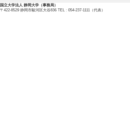
国立大学法人 静岡大学（事務局）
【現在の研究テーマ】
〒422-8529 静岡市駿河区大谷836 TEL : 054-237-1111（代表）
思春期・青年期発達障害児者への
心理劇、動作法などのアクショ
グループセラピープログラムの開
境界知能・発達障害のある子ども
【研究キーワード】
発達障害, 思春期, 心理劇, 境界知
【所属学会】
・日本心理臨床学会
・日本リハビリテイション心理学
・日本臨床心理劇学会
・日本特殊教育学会
研究業績情報
【論文 等】