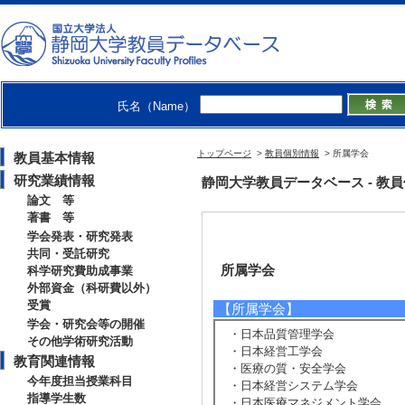
氏名（Name）
トップページ
>
教員個別情報
> 所属学会
教員基本情報
研究業績情報
静岡大学教員データベース - 教員個別情
論文 等
著書 等
学会発表・研究発表
共同・受託研究
所属学会
科学研究費助成事業
外部資金（科研費以外）
受賞
【所属学会】
学会・研究会等の開催
・日本品質管理学会
その他学術研究活動
・日本経営工学会
教育関連情報
・医療の質・安全学会
今年度担当授業科目
・日本経営システム学会
指導学生数
・日本医療マネジメント学会