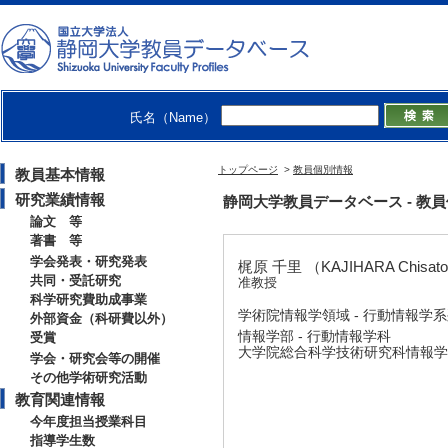
氏名（Name）
トップページ
>
教員個別情報
教員基本情報
研究業績情報
静岡大学教員データベース - 教員個別情
論文 等
著書 等
学会発表・研究発表
梶原 千里 （KAJIHARA Chisat
共同・受託研究
准教授
科学研究費助成事業
学術院情報学領域 - 行動情報学
外部資金（科研費以外）
情報学部 - 行動情報学科
受賞
大学院総合科学技術研究科情報学専
学会・研究会等の開催
その他学術研究活動
教育関連情報
今年度担当授業科目
指導学生数