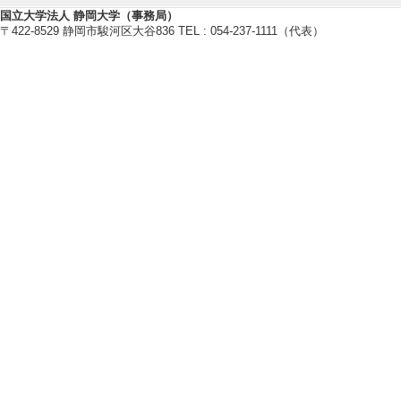
国立大学法人 静岡大学（事務局）
http://kajihara-lab.net/
〒422-8529 静岡市駿河区大谷836 TEL : 054-237-1111（代表）
研究業績情報
【論文 等】
[1]. QCサー
看護管理 36/3 23
ない
[責任著者・共著者
[著者] 梶原千里
[DO
[2]. Differences i
Behavior between
Total Quality S
文] 該当しない