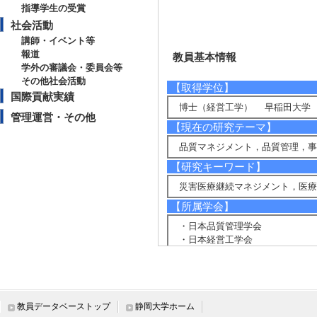
指導学生の受賞
社会活動
講師・イベント等
報道
教員基本情報
学外の審議会・委員会等
その他社会活動
【取得学位】
国際貢献実績
博士（経営工学） 早稲田大学 2
管理運営・その他
【現在の研究テーマ】
品質マネジメント，品質管理，事
【研究キーワード】
災害医療継続マネジメント，医療
【所属学会】
・日本品質管理学会
・日本経営工学会
・医療の質・安全学会
・日本経営システム学会
・日本医療マネジメント学会
教員データベーストップ
静岡大学ホーム
【個人ホームページ】