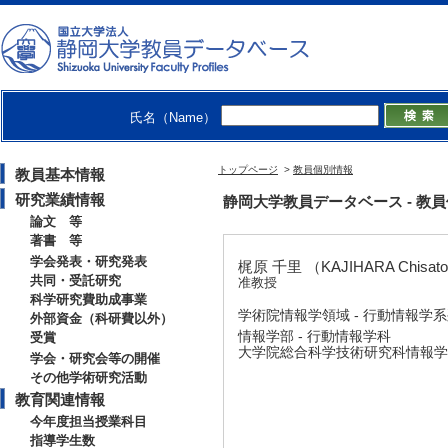
氏名（Name）
トップページ
>
教員個別情報
教員基本情報
研究業績情報
静岡大学教員データベース - 教員個別情
論文 等
著書 等
学会発表・研究発表
梶原 千里 （KAJIHARA Chisat
共同・受託研究
准教授
科学研究費助成事業
学術院情報学領域 - 行動情報学
外部資金（科研費以外）
情報学部 - 行動情報学科
受賞
大学院総合科学技術研究科情報学専
学会・研究会等の開催
その他学術研究活動
教育関連情報
今年度担当授業科目
指導学生数