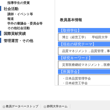
指導学生の受賞
社会活動
講師・イベント等
報道
教員基本情報
学外の審議会・委員会等
その他社会活動
【取得学位】
国際貢献実績
博士（経営工学） 早稲田大学 2
管理運営・その他
【現在の研究テーマ】
品質マネジメント，品質管理，事
【研究キーワード】
災害医療継続マネジメント，医療
【所属学会】
・日本品質管理学会
・日本経営工学会
・医療の質・安全学会
・日本経営システム学会
・日本医療マネジメント学会
教員データベーストップ
静岡大学ホーム
【個人ホームページ】