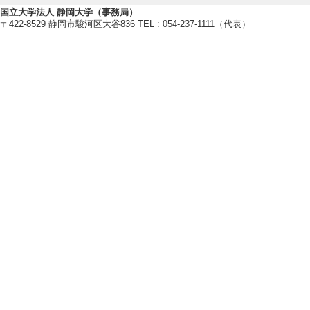
国立大学法人 静岡大学（事務局）
http://kajihara-lab.net/
〒422-8529 静岡市駿河区大谷836 TEL : 054-237-1111（代表）
研究業績情報
【論文 等】
[1]. QCサー
看護管理 36/3 23
ない
[責任著者・共著者
[著者] 梶原千里
[DO
[2]. Differences i
Behavior between
Total Quality S
文] 該当しない