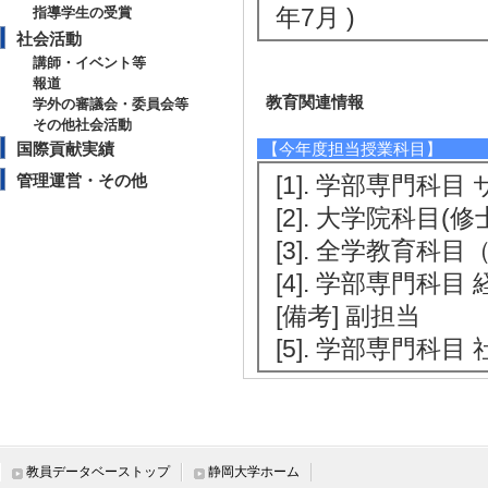
年7月 )
指導学生の受賞
社会活動
講師・イベント等
報道
教育関連情報
学外の審議会・委員会等
その他社会活動
国際貢献実績
【今年度担当授業科目】
管理運営・その他
[1]. 学部専門科目
[2]. 大学院科目(修
[3]. 全学教育科目
[4]. 学部専門科目 
[備考] 副担当
[5]. 学部専門科目
【指導学生数】
2025年度
卒研指導学生数（3年
教員データベーストップ
静岡大学ホーム