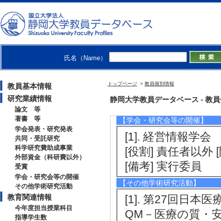
he Standards & Qua
[4]. 第119
機能構造関係表の導出
[受賞者] 梶原 千
氏名（Name）
[5]. 2015年度日
[受賞者] 梶原 
トップページ
>
教員個別情報
教員基本情報
法人日本科学技術
研究業績情報
静岡大学教員データベース - 教員個別情
論文 等
著書 等
【学会・研究会等の開催】
学会発表・研究発表
[1]. 経営情報学
共同・受託研究
科学研究費助成事業
[役割] 責任者以外
外部資金（科研費以外）
[備考] 実行委員
受賞
学会・研究会等の開催
【その他学術研究活動】
その他学術研究活動
教育関連情報
[1]. 第27回
今年度担当授業科目
QM－医療の質・安
指導学生数