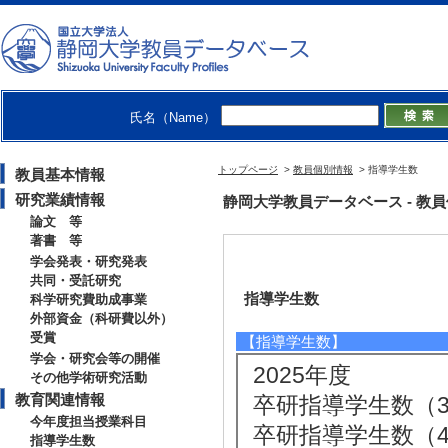
氏名（Name）
トップページ
>
教員個別情報
> 指導学生数
教員基本情報
研究業績情報
静岡大学教員データベース - 教員個別
論文 等
著書 等
学会発表・研究発表
共同・受託研究
指導学生数
科学研究費助成事業
外部資金（科研費以外）
受賞
【指導学生数】
学会・研究会等の開催
2025年度
その他学術研究活動
教育関連情報
卒研指導学生数（3年
今年度担当授業科目
卒研指導学生数（4年
指導学生数