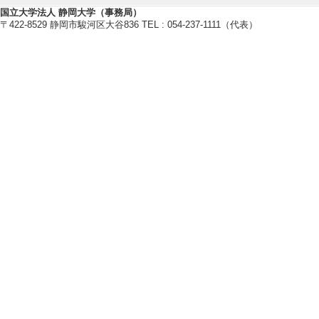
川白嶺高 (2025年
国立大学法人 静岡大学（事務局）
〒422-8529 静岡市駿河区大谷836 TEL : 054-237-1111（代表）
[備考] 糸魚川タイムス2025
[3]. 新聞 世界ジ
日)
[備考] 静岡新聞朝
[4]. 新聞 水
授業 (2023年3月1
[備考] 静岡新聞朝
[5]. 新聞 「水
月23日)
[備考] 静岡新聞朝
【学外の審議会・委員会等】
[1]. 海のみらい静
い静岡 友の会