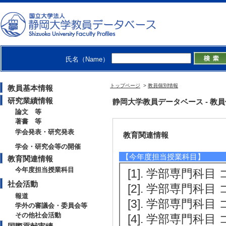
以外
[発表者]山本隆太
[URL]
氏名（Name）
【学会・研究会等の開催】
[1]. 地理教育シ
トップページ
>
教員個別情報
教員基本情報
[役割] 責任者(
研究業績情報
静岡大学教員データベース - 教員個別
論文 等
著書 等
学会発表・研究発表
教育関連情報
学会・研究会等の開催
【今年度担当授業科目】
教育関連情報
今年度担当授業科目
[1]. 学部専門科目
社会活動
[2]. 学部専門科目
報道
[3]. 学部専門科目
学外の審議会・委員会等
その他社会活動
[4]. 学部専門科