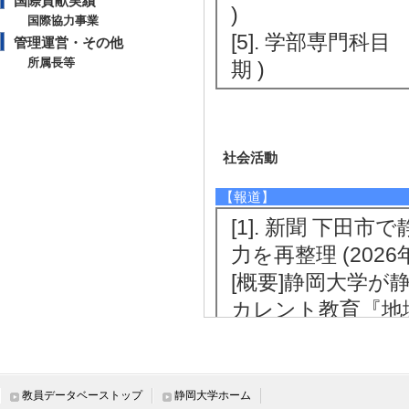
国際貢献実績
)
国際協力事業
[5]. 学部専門科目
管理運営・その他
所属長等
期 )
社会活動
【報道】
[1]. 新聞 下
力を再整理 (2026
[概要]静岡大学
カレント教育『地
ぶシステム思考×
[備考] 伊豆新聞
[2]. 新聞 で
教員データベーストップ
静岡大学ホーム