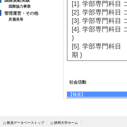
国際貢献実績
[1]. 学部専門科目
国際協力事業
[2]. 学部専門科目
管理運営・その他
[3]. 学部専門科目
所属長等
[4]. 学部専門科
)
[5]. 学部専門科目
期 )
社会活動
【報道】
[1]. 新聞 下
力を再整理 (2026
[概要]静岡大学
教員データベーストップ
静岡大学ホーム