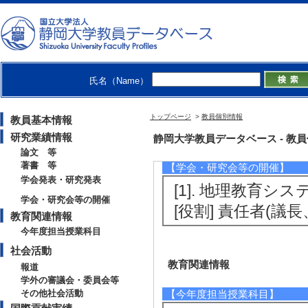
[URL]
[5]. 国際的な
リティーとコンピ
2021年度日本地理
氏名（Name）
以外
[発表者]山本隆太
トップページ
>
教員個別情報
教員基本情報
[URL]
研究業績情報
静岡大学教員データベース - 教員個別
論文 等
著書 等
【学会・研究会等の開催】
学会発表・研究発表
[1]. 地理教育シ
学会・研究会等の開催
[役割] 責任者(
教育関連情報
今年度担当授業科目
社会活動
教育関連情報
報道
学外の審議会・委員会等
その他社会活動
【今年度担当授業科目】