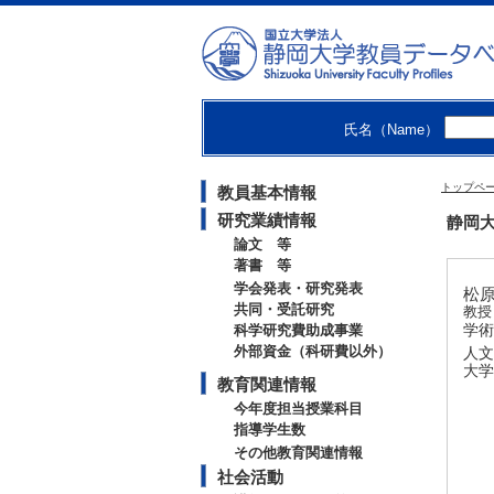
氏名（Name）
トップペ
教員基本情報
研究業績情報
静岡大
論文 等
著書 等
学会発表・研究発表
松原
共同・受託研究
教授
学術
科学研究費助成事業
外部資金（科研費以外）
人文
大学
教育関連情報
今年度担当授業科目
指導学生数
その他教育関連情報
社会活動