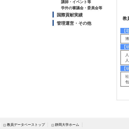
講師・イベント等
学外の審議会・委員会等
国際貢献実績
教
管理運営・その他
【
博
【
人
人
【
社
包
研
【
教員データベーストップ
静岡大学ホーム