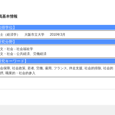
員基本情報
取得学位】
士（経済学） 大阪市立大学 2010年3月
研究分野】
文・社会 - 社会福祉学
文・社会 - 公共経済、労働経済
研究キーワード】
会保障, 社会政策, 若者, 労働, 雇用, フランス, 伴走支援, 社会的排除, 社会的
摂, 職業的・社会的参入
究業績情報
論文 等】