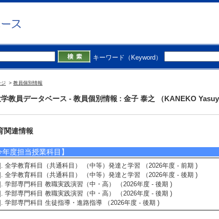
備考] 静岡地区運営委員として地区例会を開催した。静岡大学の伊田勝憲先
いじめ重大事態の未然防止と早期対応」で発表していただいた（2019年3月7
その他学術研究活動】
1]. 日本教育心理学会編集委員 （2024年1月 - 2027年1月 )
キーワード（Keyword）
2]. 日本発達心理学会国内研究交流委員会委員 （2021年1月 - 2023年1月 )
3]. 日本発達心理学会編集委員 （2019年1月 - 2020年12月 )
4]. 心理科学研究会児童発達分科会運営委員 （2016年4月 - 2021年4月 )
ージ
>
教員個別情報
5]. 心理科学研究会静岡地区運営委員 （2015年4月 - 2021年4月 )
学教員データベース - 教員個別情報 : 金子 泰之 （KANEKO Yasuy
育関連情報
今年度担当授業科目】
1]. 全学教育科目（共通科目） （中等）発達と学習 （2026年度 - 前期 )
2]. 全学教育科目（共通科目） （中等）発達と学習 （2026年度 - 後期 )
3]. 学部専門科目 教職実践演習（中・高） （2026年度 - 後期 )
4]. 学部専門科目 教職実践演習（中・高） （2026年度 - 後期 )
5]. 学部専門科目 生徒指導・進路指導 （2026年度 - 後期 )