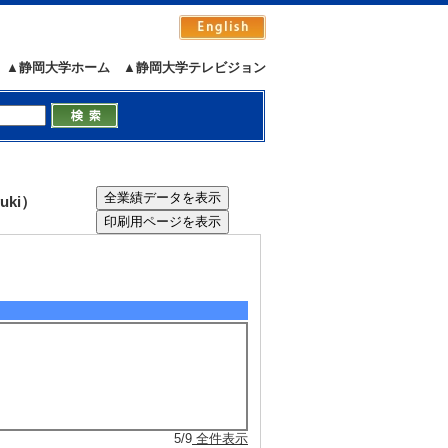
生に発表者を依頼した。「一石八鳥で考え
日）。
5/10
全件表示
▲静岡大学ホーム
▲静岡大学テレビジョン
uki）
5/7
全件表示
5/9
全件表示