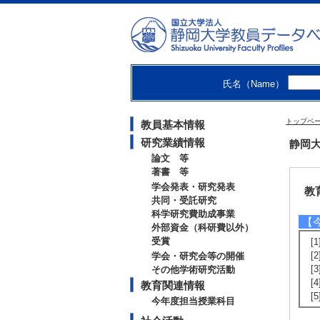
[
る
【
[
氏名（Name）
[
[
[
トップペ
教員基本情報
[
研究業績情報
静岡大
論文 等
著書 等
学会発表・研究発表
教
共同・受託研究
科学研究費助成事業
【
外部資金（科研費以外）
受賞
[
[
学会・研究会等の開催
[
その他学術研究活動
[
教育関連情報
[
今年度担当授業科目