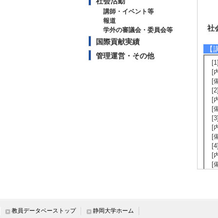
社会活動
講師・イベント等
報道
社
学外の審議会・委員会等
国際貢献実績
【
管理運営・その他
[
[
[
[
[
[
[
[
[
[
[
[
[
[
[
教員データベーストップ
静岡大学ホーム
【