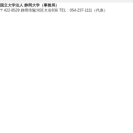
-60
国立大学法人 静岡大学（事務局）
[6]. 教育問題の心理学 -何のた
〒422-8529 静岡市駿河区大谷836 TEL : 054-237-1111（代表）
福村出版 （2022年）
[著書の別]著書（研究）
[単著・共著・編著等の別] 共著
[著者]金子泰之 [担当範囲] 第10
88
[7]. 教育問題の心理学 -何のた
福村出版 （2022年）
[著書の別]著書（研究）
[単著・共著・編著等の別] 共著
[著者]金子泰之 [担当範囲] お
295-297
[8]. 小中一貫教育の実証的検証
花伝社 （2021年）
[著書の別]著書（研究）
[単著・共著・編著等の別] 共著
[著者]金子泰之 [担当範囲] 第４章
[9]. 小中一貫教育の実証的検証
花伝社 （2021年）
[著書の別]著書（研究）
[単著・共著・編著等の別] 共著
[著者]金子泰之 [担当範囲] 第８