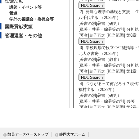
社会活動
講師・イベント等
[2]. 発達心理学の基礎と支援 
報道
八千代出版 （2025年）
学外の審議会・委員会等
[著書の別]著書（研究）
国際貢献実績
[単著・共著・編著等の別] 分担
管理運営・その他
[著者]金子泰之 [担当範囲] 第6章 青
[3]. 学校現場で役立つ生徒指導
北大路書房 （2025年）
[著書の別]著書（教育）
[単著・共著・編著等の別] 分担
[著者]金子泰之 [担当範囲] 第1章 
[4]. つながるって何だろう？現
福村出版 （2022年）
[著書の別]著書（研究）
[単著・共著・編著等の別] 共著
[著者]金子泰之 [担当範囲] 第2巻
[5]. 教育問題の心理学 -何のた
福村出版 （2022年）
[著書の別]著書（研究）
[単著・共著・編著等の別] 共著
教員データベーストップ
静岡大学ホーム
[著者]金子泰之 [担当範囲] 第2