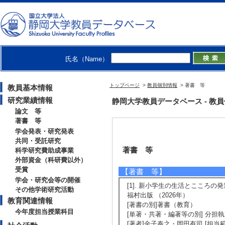
氏名（Name）
トップページ
>
教員個別情報
> 著書 等
教員基本情報
研究業績情報
静岡大学教員データベース - 教員個別情
論文 等
著書 等
学会発表・研究発表
共同・受託研究
著書 等
科学研究費助成事業
外部資金（科研費以外）
受賞
【著書 等】
学会・研究会等の開催
[1]. 新小学生の生活とこころの発
その他学術研究活動
福村出版 （2026年）
教育関連情報
[著書の別]著書（教育）
今年度担当授業科目
[単著・共著・編著等の別] 分担
[著者]金子泰之・岡田有司 [担当範囲