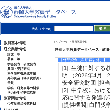
[2]. 児童期から思春期への移行
月 ） 若手研究(B) 代表
[3]. 小中一貫校の総合的研究 －実
氏名（Name）
[4]. 中学生の学校適応と生徒指導に
トップページ
>
教員個別情報
教員基本情報
[5]. 小中一貫校の総合的な研究 （ 2
研究業績情報
静岡大学教員データベース - 教員個別情
論文 等
著書 等
【外部資金（科研費以外）】
学会発表・研究発表
[1]. 生徒に対
共同・受託研究
科学研究費助成事業
明 （2026年4月 
外部資金（科研費以外）
安全研究財団 [担当
受賞
学会・研究会等の開催
[2]. 中学校に
その他学術研究活動
応に関する発達心理
教育関連情報
今年度担当授業科目
[提供機関] 白門奨