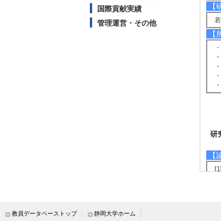
【
国際貢献実績
若
管理運営・その他
【
・
・
・
・
・
研
【
[
の
オ
[
[
教員データベーストップ
静岡大学ホーム
[