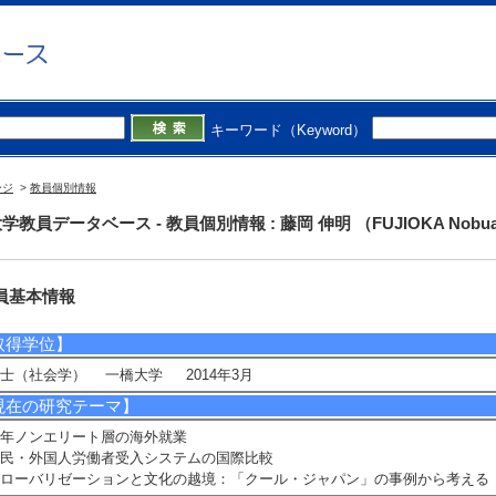
 伸明 （FUJIOKA Nobuaki）
授
院情報学領域 - 情報社会学系列
学部 - 情報社会学科
院総合科学技術研究科情報学専攻 - 情報学コース
キーワード（Keyword）
ージ
>
教員個別情報
最終更新日：2026/0
学教員データベース - 教員個別情報 : 藤岡 伸明 （FUJIOKA Nobua
員基本情報
取得学位】
士（社会学） 一橋大学 2014年3月
現在の研究テーマ】
年ノンエリート層の海外就業
民・外国人労働者受入システムの国際比較
ローバリゼーションと文化の越境：「クール・ジャパン」の事例から考える