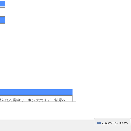
ら得られる豪中ワーキングホリデー制度へ
ない
するインターネットモニター調査の分析