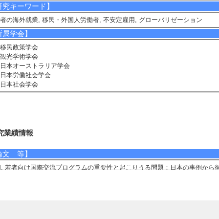
研究キーワード】
者の海外就業, 移民・外国人労働者, 不安定雇用, グローバリゼーション
所属学会】
移民政策学会
観光学術学会
日本オーストラリア学会
日本労働社会学会
日本社会学会
究業績情報
論文 等】
1]. 若者向け国際交流プログラムの重要性と起こりうる問題：日本の事例か
示唆
ーストラリア研究 32/ 136-146 （2019年） [査読] 無 [国際共著論文] 該当し
責任著者・共著者の別] 責任著者
著者] 藤岡 伸明
2]. 海外滞在経験がキャリアに及ぼす影響：ワーキングホリデー経験者に対