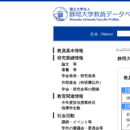
藤岡
准教
学術
情報
大学
氏名（Name）
トップペ
教員基本情報
研究業績情報
静岡大
論文 等
著書 等
学会発表・研究発表
教
外部資金（科研費以外）
学会・研究会等の開催
【
教育関連情報
博
今年度担当授業科目
【
指導学生数
若
社会活動
移
講師・イベント等
グ
学外の審議会・委員会等