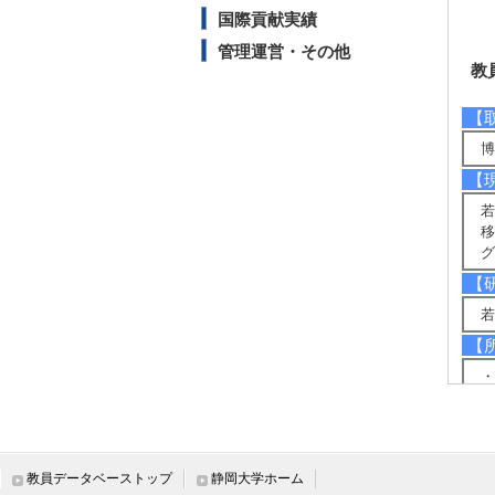
国際貢献実績
管理運営・その他
教
【
博
【
若
移
グ
【
若
【
・
・
・
・
・
教員データベーストップ
静岡大学ホーム