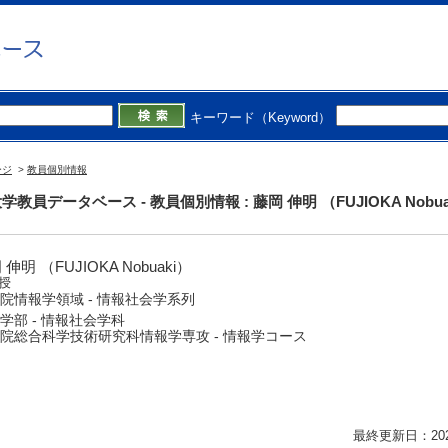
キーワード（Keyword）
ージ
>
教員個別情報
学教員データベース - 教員個別情報 : 藤岡 伸明 （FUJIOKA Nobua
 伸明 （FUJIOKA Nobuaki）
授
院情報学領域 - 情報社会学系列
学部 - 情報社会学科
院総合科学技術研究科情報学専攻 - 情報学コース
最終更新日：2026/0