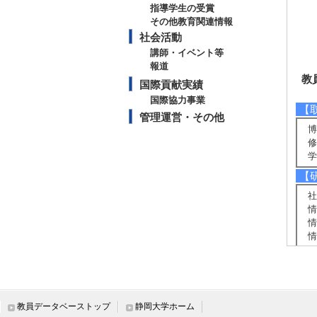
指導学生の受賞
その他教育関連情報
社会活動
講師・イベント等
報道
教
国際貢献実績
国際協力事業
【
管理運営・その他
博
修
学
【
社
情
情
情
【
エ
シ
数
教員データベーストップ
静岡大学ホーム
ネ