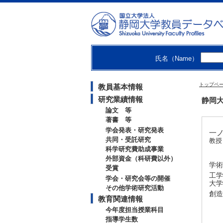
氏名（Name）
トップペ
教員基本情報
研究業績情報
静岡大
論文 等
著書 等
学会発表・研究発表
一ノ
共同・受託研究
教授
科学研究費助成事業
外部資金（科研費以外）
学術
受賞
工学
学会・研究会等の開催
大学
その他学術研究活動
創造
教育関連情報
今年度担当授業科目
指導学生数