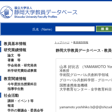
氏名（Name）
トップページ
>
教員個別情報
教員基本情報
研究業績情報
静岡大学教員データベース - 教員個別情
論文 等
著書 等
学会発表・研究発表
山本 好比古 （YAMAMOTO Yosh
科学研究費助成事業
准教授
学術院グローバル共創科学領域
教育関連情報
グローバル共創科学部 - グロー
今年度担当授業科目
国際連携推進機構
指導学生数
大学教育センター - 全学教育科
社会活動
講師・イベント等
報道
yamamoto.yoshihiko.b@@@shizuok
学外の審議会・委員会等