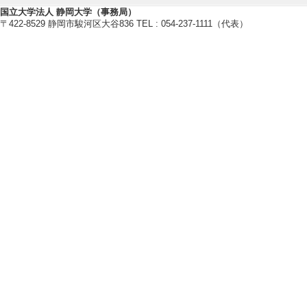
応用言語学, 社会言語学
国立大学法人 静岡大学（事務局）
【所属学会】
〒422-8529 静岡市駿河区大谷836 TEL : 054-237-1111（代表）
・全国語学教育学会
・関西英語教育学会
・全国英語教育学会
研究業績情報
【論文 等】
[1]. Factors Influ
ort Term: A case stu
inary science and 
静岡大学教育研究 /22
当しない
[責任著者・共著者