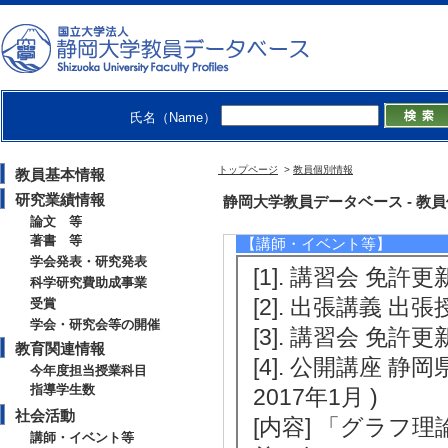
2022年度
卒研指導学生数（4年
2021年度
卒研指導学生数（4年
氏名（Name）
トップページ
>
教員個別情報
教員基本情報
研究業績情報
社会活動
静岡大学教員データベース - 教員個別情
論文 等
著書 等
【講師・イベント等】
学会発表・研究発表
[1]. 講習会 免許更
科学研究費助成事業
[2]. 出張講義 出
受賞
学会・研究会等の開催
[3]. 講習会 免許更
教育関連情報
[4]. 公開講座 静
今年度担当授業科目
指導学生数
2017年1月 )
社会活動
[内容] 「グラフ
講師・イベント等