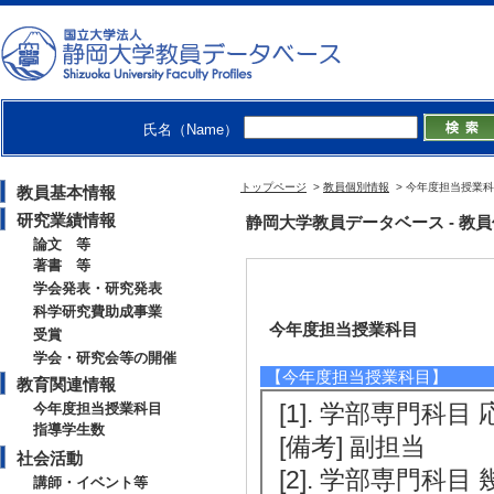
氏名（Name）
トップページ
>
教員個別情報
> 今年度担当授業
教員基本情報
研究業績情報
静岡大学教員データベース - 教員個別情
論文 等
著書 等
学会発表・研究発表
科学研究費助成事業
今年度担当授業科目
受賞
学会・研究会等の開催
【今年度担当授業科目】
教育関連情報
[1]. 学部専門科目 
今年度担当授業科目
指導学生数
[備考] 副担当
社会活動
[2]. 学部専門科目 
講師・イベント等