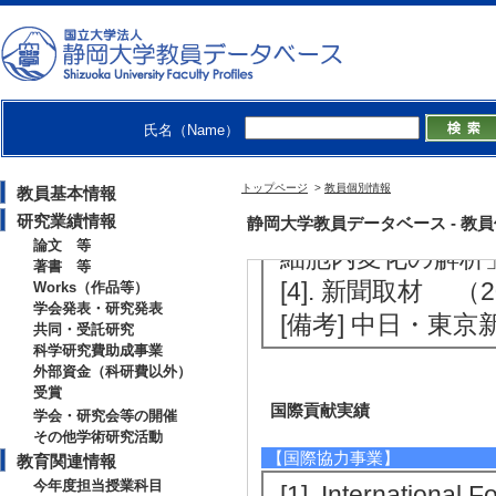
締役として参加。
[2]. スウィースト
[備考] 静岡の酵
立。2025年10
氏名（Name）
[3]. 静岡県先
会 発表 （2021年11
トップページ
>
教員個別情報
教員基本情報
[備考] 研究成
研究業績情報
静岡大学教員データベース - 教員個別
論文 等
細胞内変化の解析
著書 等
[4]. 新聞取材 （2
Works（作品等）
学会発表・研究発表
[備考] 中日・東京
共同・受託研究
科学研究費助成事業
外部資金（科研費以外）
受賞
国際貢献実績
学会・研究会等の開催
その他学術研究活動
【国際協力事業】
教育関連情報
今年度担当授業科目
[1]. Internationa