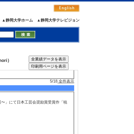
デザイン思考に基づいたワークショップ
市」へ出展を実践した。
▲静岡大学ホーム
▲静岡大学テレビジョン
た地域のリサーチ、交流イベント等を企
ori）
5/18
全件表示
芸展〜」にて日本工芸会奨励賞受賞作「暁