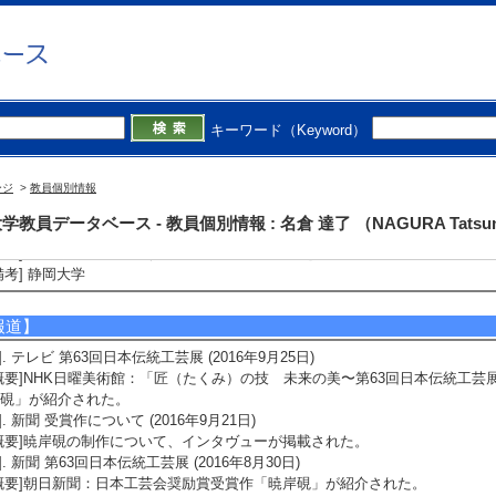
2]. 公開講座 といのなみカフェ （2025年9月 - 2025年11月 )
内容] 用宗AIRの招聘アーティストである小澤京子氏と静大学生とともに、
といのなみカフェ」の仕組みを企画し、プレイベントおよび「もちむね文化
備考] Cafe用宗PORTO、用宗港
3]. その他 用宗AIR （2025年4月 - 2026年2月 )
内容] 静岡市用宗地区にアーティスト3名を招聘し、継続的なAIR実施に向け
・マネジメントし、7月・11月・1月に実施した。
キーワード（Keyword）
備考] Studio Ink Stone, Cafe用宗PORTOを中心とした静岡市用宗地区。
4]. ｲﾍﾞﾝﾄ出展 硯体験イベント （2024年10月 )
ージ
内容] 第9回西郷工芸祭に招待出展し、硯の体験コーナーを実施した。
>
教員個別情報
備考] 鳥取市西郷地区公民館
学教員データベース - 教員個別情報 : 名倉 達了 （NAGURA Tatsun
5]. 講習会 教員免許更新講習／講師 （2020年11月 )
内容] 「図画工作科における表現と鑑賞の魅力」を担当した。
備考] 静岡大学
報道】
1]. テレビ 第63回日本伝統工芸展 (2016年9月25日)
概要]NHK日曜美術館：「匠（たくみ）の技 未来の美〜第63回日本伝統工
硯」が紹介された。
2]. 新聞 受賞作について (2016年9月21日)
概要]暁岸硯の制作について、インタヴューが掲載された。
3]. 新聞 第63回日本伝統工芸展 (2016年8月30日)
概要]朝日新聞：日本工芸会奨励賞受賞作「暁岸硯」が紹介された。