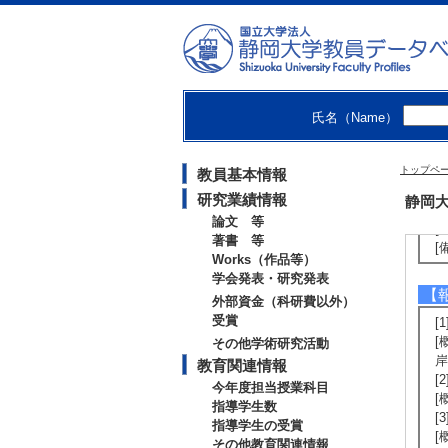
[
[
「
[
[
[
画
氏名（Name）
[
[
トップペ
[
教員基本情報
[
研究業績情報
静岡大
[
論文 等
[
著書 等
[
Works（作品等）
学会発表・研究発表
【
外部資金（科研費以外）
受賞
[
[
その他学術研究活動
岸
教育関連情報
[
今年度担当授業科目
[
指導学生数
[
指導学生の受賞
[
その他教育関連情報