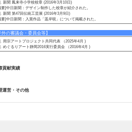
4]. 新聞 鳳来寺小学校校章 (2016年3月10日)
概要]中日新聞：デザイン制作した校章が紹介された。
5]. 新聞 第47回伝統工芸展 (2016年3月9日)
概要]中日新聞：入賞作品「遥岸硯」について掲載された。
学外の審議会・委員会等】
1]. 用宗アートプロジェクト共同代表 （2025年4月 )
2]. めぐるりアート静岡2016実行委員会 （2016年4月 )
際貢献実績
理運営・その他