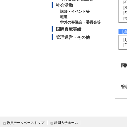
[
社会活動
[
講師・イベント等
[
報道
[
学外の審議会・委員会等
国際貢献実績
【
管理運営・その他
[
[
国
管
教員データベーストップ
静岡大学ホーム