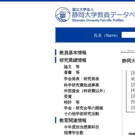
[
[
[
[
[
氏名（Name）
【
[
トップペ
教員基本情報
[
研究業績情報
静岡大
[
論文 等
業
著書 等
[
学会発表・研究発表
術
[
科学研究費助成事業
[
外部資金（科研費以外）
[
受賞
[
特許 等
[
学会・研究会等の開催
その他学術研究活動
教育関連情報
今年度担当授業科目
指導学生数
国