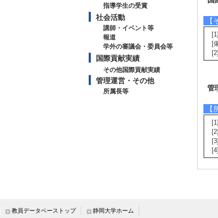
指導学生の受賞
社会活動
【
講師・イベント等
[
報道
[
学外の審議会・委員会等
[2
国際貢献実績
その他国際貢献実績
管理運営・その他
管
所属長等
【
[
[
[
[
教員データベーストップ
静岡大学ホーム