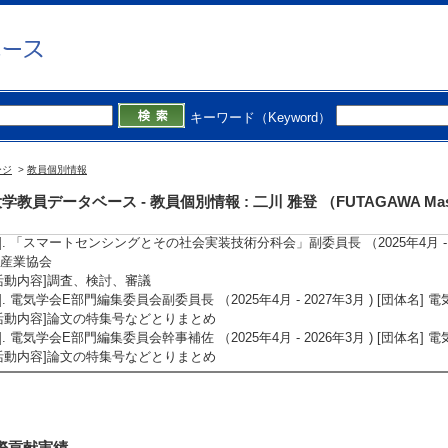
概要]水分センサを使った斜面崩壊予知の研究が紹介される
4]. テレビ テレビ静岡「みんなのニュースしずおか なるほど！防災情報」 (201
概要]斜面崩壊予知の研究と浜松市春野町での実証実験が紹介される
5]. 新聞 産学連携発展に貢献 (2017年3月10日)
備考] 静岡新聞朝刊25面
キーワード（Keyword）
学外の審議会・委員会等】
1]. 電気学会E部門論文委員会主査 （2026年4月 - 2027年3月 ) [団体名] 電気学
ージ
>
教員個別情報
活動内容]論文幹事・査読・掲載に関するとりまとめ
学教員データベース - 教員個別情報 : 二川 雅登 （FUTAGAWA Mas
2]. スマートセンシングとフィジカルAI 技術分科会 副委員長 （2026年4月 
協会
3]. 「スマートセンシングとその社会実装技術分科会」副委員長 （2025年4月 - 20
産業協会
活動内容]調査、検討、審議
4]. 電気学会E部門編集委員会副委員長 （2025年4月 - 2027年3月 ) [団体名] 
活動内容]論文の特集号などとりまとめ
5]. 電気学会E部門編集委員会幹事補佐 （2025年4月 - 2026年3月 ) [団体名] 
活動内容]論文の特集号などとりまとめ
際貢献実績