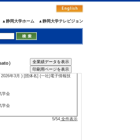
7年4月4日)
▲静岡大学ホーム
▲静岡大学テレビジョン
5/19
全件表示
会
ato）
) [団体名] 一般社団法人 電子情報技術産
26年3月 ) [団体名] (一社)電子情報技
電気学会
電気学会
5/54
全件表示