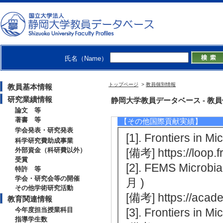
[相手方機関名] 
[3]. 科研費国際共同
[相手方機関名] ウ
クーン研究所（K. S
[活動内容] 在外
氏名（Name）
[4]. 村川二朗基金 （
トップページ
>
教員個別情報
教員基本情報
[相手方機関名] ウ
研究業績情報
静岡大学教員データベース - 教員個別情
[活動内容] 村川
論文 等
著書 等
【その他国際貢献実績】
学会発表・研究発表
[1]. Frontiers in
科学研究費助成事業
外部資金（科研費以外）
[備考] https://loop.f
受賞
[2]. FEMS Microb
特許 等
学会・研究会等の開催
月 )
その他学術研究活動
[備考] https://acad
教育関連情報
今年度担当授業科目
[3]. Frontiers in
指導学生数