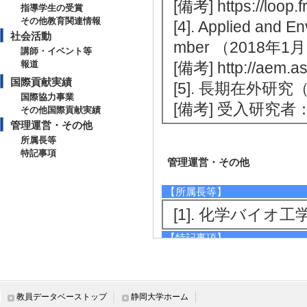
[備考] https://loop.f
指導学生の受賞
その他教育関連情報
[4]. Applied and 
社会活動
mber （2018年1月 
講師・イベント等
報道
[備考] http://aem.as
国際貢献実績
[5]. 長期在外研
国際協力事業
[備考] 受入研究者：M
その他国際貢献実績
管理運営・その他
所属長等
特記事項
管理運営・その他
【所属長等】
[1]. 化学バイオ工学
【特記事項】
静岡大学若手重点研究者
教員データベーストップ
静岡大学ホーム