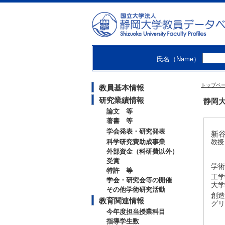
氏名（Name）
トップペ
教員基本情報
研究業績情報
静岡大
論文 等
著書 等
学会発表・研究発表
新谷
科学研究費助成事業
教授
外部資金（科研費以外）
受賞
学術
特許 等
工学
学会・研究会等の開催
大学
その他学術研究活動
創造
教育関連情報
グリ
今年度担当授業科目
指導学生数