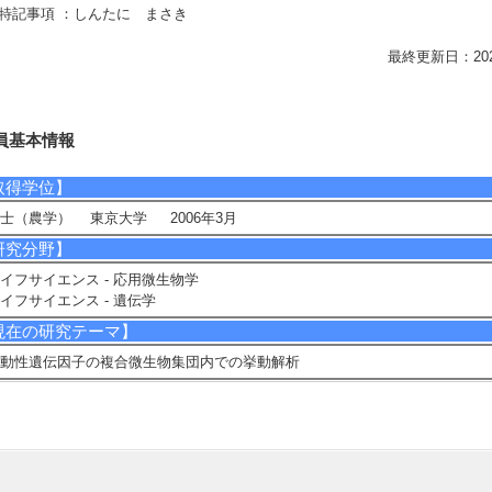
特記事項 ：しんたに まさき
最終更新日：2026/0
員基本情報
取得学位】
士（農学） 東京大学 2006年3月
研究分野】
イフサイエンス - 応用微生物学
イフサイエンス - 遺伝学
現在の研究テーマ】
動性遺伝因子の複合微生物集団内での挙動解析
研究キーワード】
ラスミド, 微生物, 複合微生物系, 薬剤耐性
所属学会】
日本細菌学会