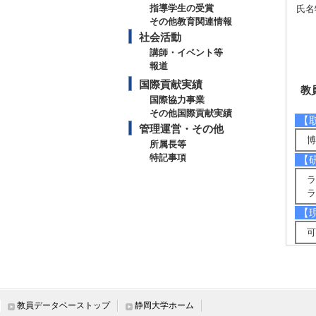
指導学生の受賞
氏名
その他教育関連情報
社会活動
講師・イベント等
報道
国際貢献実績
教
国際協力事業
その他国際貢献実績
【
管理運営・その他
博
所属長等
特記事項
【
ラ
ラ
【
可
【
プ
【
教員データベーストップ
静岡大学ホーム
・