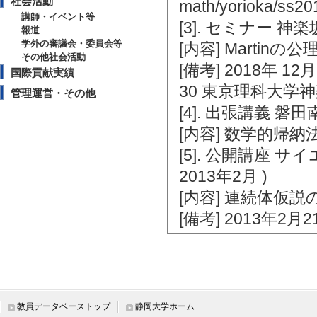
社会活動
math/yorioka/ss20
講師・イベント等
[3]. セミナー 神
報道
学外の審議会・委員会等
[内容] Martinの公
その他社会活動
[備考] 2018年 12
国際貢献実績
30 東京理科大学神
管理運営・その他
[4]. 出張講義 磐田
[内容] 数学的帰
[5]. 公開講座 サイ
2013年2月 )
[内容] 連続体仮
[備考] 2013年2
【報道】
[1]. 雑誌 数理科学 
[概要]特集「集
教員データベーストップ
静岡大学ホーム