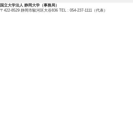
仮説と選択公理
国立大学法人 静岡大学（事務局）
[備考] pp47-54
〒422-8529 静岡市駿河区大谷836 TEL : 054-237-1111（代表）
[2]. 雑誌 数学セミ
[概要]特集「この
[備考] pp 51-53
[3]. 雑誌 数学セミ
[概要]特集「すご
[備考] pp 32-36
[4]. 雑誌 数学セミ
[概要]特集「私
[備考] pp12-13
[5]. 新聞 静
(2014年3月24日)
[概要]数学ビギナ
論社）の紹介