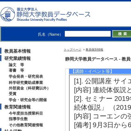
[1]. 静岡大学教
0年8月 - 2020年8月
[備考] 「数学的
[2]. 静岡大学教
氏名（Name）
月 - 2013年8月 )
トップページ
>
教員個別情報
教員基本情報
研究業績情報
社会活動
静岡大学教員データベース - 教員個別情報
論文 等
著書 等
【講師・イベント等】
学会発表・研究発表
[1]. 公開講座 サイ
科学研究費助成事業
外部資金（科研費以外）
[内容] 連続体仮
受賞
[2]. セミナー 
学会・研究会等の開催
続体仮説」 （2019
教育関連情報
今年度担当授業科目
[内容] コーエンの
指導学生数
[備考] 9月3日から6日，
その他教育関連情報