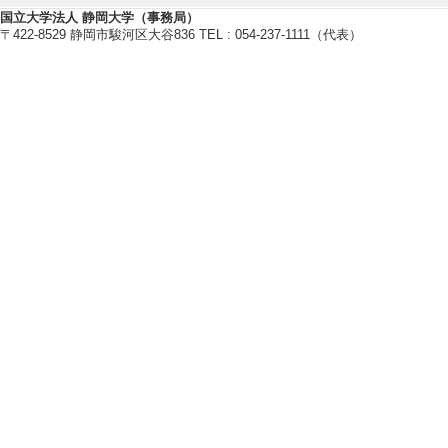
国立大学法人 静岡大学（事務局）
〒422-8529 静岡市駿河区大谷836 TEL : 054-237-1111（代表）
教育関連情報
【今年度担当授業科目】
[1]. 大学院科目（
[2]. 学部専門科目 
[3]. 学部専門科目 
[備考] 副担当
[4]. 学部専門科目 幾
[備考] 副担当
[5]. 大学院科目(修
[備考] 副担当
【指導学生数】