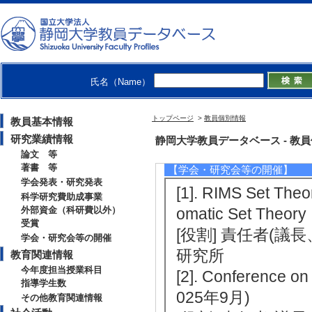
[4]. （2010年4月
ural Sciences and
RC) [制度名] 平
【受賞】
氏名（Name）
[1]. 2006年
トップページ
>
教員個別情報
教員基本情報
組合せ論的研究) （2
研究業績情報
静岡大学教員データベース - 教員個別情報
[備考] 日本数学会
論文 等
著書 等
【学会・研究会等の開催】
学会発表・研究発表
[1]. RIMS Set The
科学研究費助成事業
外部資金（科研費以外）
omatic Set Theo
受賞
[役割] 責任者(議
学会・研究会等の開催
研究所
教育関連情報
今年度担当授業科目
[2]. Conference on
指導学生数
025年9月)
その他教育関連情報