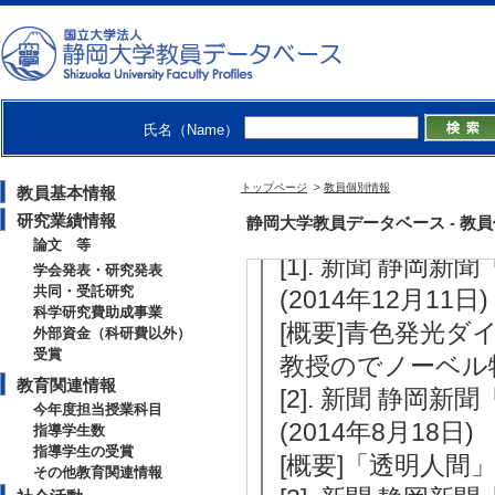
[3]. 高大連携 サ
[内容] 高校生と
[4]. 高大連携 サ
[内容] 高校生と
氏名（Name）
[5]. 高大連携 サ
[内容] 高校生と
トップページ
>
教員個別情報
教員基本情報
研究業績情報
静岡大学教員データベース - 教員個別情
【報道】
論文 等
[1]. 新聞 静
学会発表・研究発表
共同・受託研究
(2014年12月11日)
科学研究費助成事業
[概要]青色発光
外部資金（科研費以外）
受賞
教授のでノーベル
教育関連情報
[2]. 新聞 静
今年度担当授業科目
(2014年8月18日)
指導学生数
指導学生の受賞
[概要]「透明人
その他教育関連情報