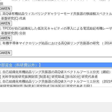
担
3]. 高Q値有機結晶ウィスパリングギャラリーモード共振器の狭線幅スペクトル形状の
 基盤研究(C) 代表
4]. TPCOが自己組織化した低次元キャビティの導入による電流励起有機レーザーの実
 基盤研究(B) 分担
5]. 有機半導体マイクロリング結晶における高Q値リング共振器の研究 （ 2014年4月
外部資金（科研費以外）】
1]. 自己組織化有機結晶リング共振器の高Q値スペクトルフーリエ分光（継続） （2022
] 光科学技術研究振興財団 [制度名] 研究助成 [担当区分] 研究代表者
2]. 自己組織化有機結晶リング共振器の高Q値スペクトルフーリエ分光 （2021年12月 
術研究振興財団 [制度名] 研究助成 [担当区分] 研究代表者
[URL]
3]. 有機結晶ウィスパリングギャラリーモード共振器のフーリエ変換分光による高Q値
 ) [提供機関] 公益財団法人 中部電気利用基礎研究振興財団 [担当区分] 研
4]. 高Q値有機結晶リング共振器のフーリエ分光によるQ値解析 （2020年4月 - 2
田理化学研究所 [制度名] 豊田理研スカラー [担当区分] 研究代表者
5]. 有機結晶を活性層とするファブリーペロー型及びリング型共振器におけるポ