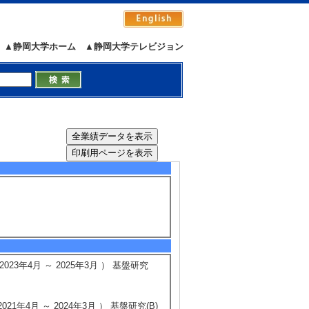
ki, Hisao Yanagi
よる光学特性の変化
▲静岡大学ホーム
▲静岡大学テレビジョン
その光学特性
）
5/95
全件表示
3年4月 ～ 2025年3月 ） 基盤研究
年4月 ～ 2024年3月 ） 基盤研究(B)