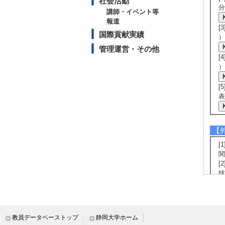
社会活動
分
講師・イベント等
報道
[
国際貢献実績
）
管理運営・その他
[
）
[
表
【
[
関
[
技
[
月
[
豊
教員データベーストップ
静岡大学ホーム
[