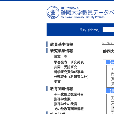
P
[発
[
[
第
[
氏名（Name）
[
[
第
トップペ
教員基本情報
[
[
研究業績情報
静岡大
論文 等
【
学会発表・研究発表
共同・受託研究
[
科学研究費助成事業
代
外部資金（科研費以外）
[
受賞
[
教育関連情報
【
今年度担当授業科目
[
指導学生数
(
指導学生の受賞
その他教育関連情報
[