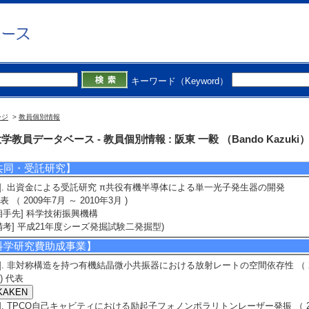
acifichem2021 （2021年12月） 招待講演以外
表者]Hitoshi Mizuno, Mekata Yuya, Tomomi Jinjo, Kazuki Bando, Fumio Sasa
備考] 2021年12月16-21日, Honolulu, Hawaii
4]. ブチル基置換（チオフェン/フェニレン）コオリゴマーの結晶多形形成に
82回応用物理学会秋季学術講演会 （2021年9月23日） 招待講演以外
発表者]水野 斎、甚上 知美、阪東 一毅、佐々木 史雄、柳 久雄
キーワード（Keyword）
備考] 応用物理学会, 2021年9月10-13日, オンライン
5]. シアノ基置換（チオフェン/フェニレン）コオリゴマーナノ結晶の作製と
82回応用物理学会秋季学術講演会 （2021年9月23日） 招待講演以外
ージ
>
教員個別情報
発表者]樋口 献、甚上 知美、水野 斎、阪東 一毅、佐々木 史雄、柳 久雄
備考] 応用物理学会, 2021年9月10-13日, オンライン
学教員データベース - 教員個別情報 : 阪東 一毅 （Bando Kazuki
共同・受託研究】
1]. 出資金による受託研究 π共役有機半導体による単一光子発生器の開発
表 （ 2009年7月 ～ 2010年3月 )
相手先] 科学技術振興機構
備考] 平成21年度シーズ発掘試験二発掘型)
科学研究費助成事業】
1]. 非対称構造を持つ有機結晶微小共振器における放射レートの空間依存性 （ 202
C) 代表
2]. TPCO自己キャビティにおける励起子フォノンポラリトンレーザー発振 （ 2021