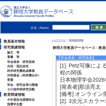
[1]. 弦理論と
質の捉え方
サイエンス社 （20
[著書の別]著書（
[単著・共著・編著
氏名（Name）
[著者]土屋 麻人 [総頁
トップページ
>
教員個別情報
教員基本情報
[備考] 書評 書
研究業績情報
静岡大学教員データベース - 教員個別情
号（サイエンス社
論文 等
著書 等
【学会発表・研究発表】
学会発表・研究発表
[1]. Petz写像
共同・受託研究
科学研究費助成事業
程の関係
外部資金（科研費以外）
日本物理学会2026
受賞
学会・研究会等の開催
[発表者]那須亮太
その他学術研究活動
[備考] オンライン
教育関連情報
今年度担当授業科目
[2]. 3次元ス
指導学生数