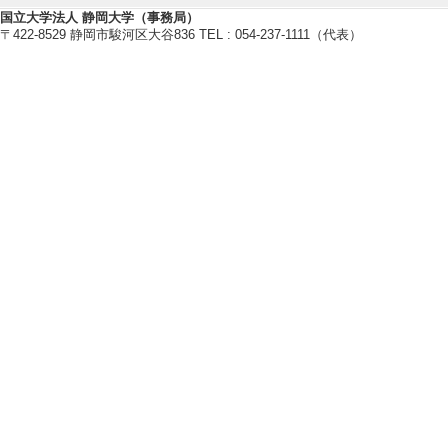
pe IIB matrix mode
国立大学法人 静岡大学（事務局）
〒422-8529 静岡市駿河区大谷836 TEL : 054-237-1111（代表）
Corfu 2025 worksh
月） 招待講演
[発表者]Asato Tsuc
[備考] Mon-Repos, 
【共同・受託研究】
[1]. 国内共同
進化の解明」
分担 （ 2015年9月
[2]. 国内共同研
0082） 「大規
理」
分担 （ 2015年4月 
[相手先] HPCI