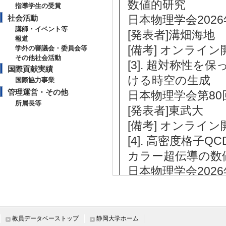
数値的研究
指導学生の受賞
日本物理学会2026
社会活動
講師・イベント等
[発表者]溝畑海地
報道
[備考] オンライン
学外の審議会・委員会等
その他社会活動
[3]. 超対称性
国際貢献実績
ける時空の生成
国際協力事業
管理運営・その他
日本物理学会第80
所属長等
[発表者]東武大
[備考] オンライン
[4]. 高密度格子
カラー超伝導の数
日本物理学会2026
[発表者]三浦光太
[備考] オンライン
[5]. Emergence of 
教員データベーストップ
静岡大学ホーム