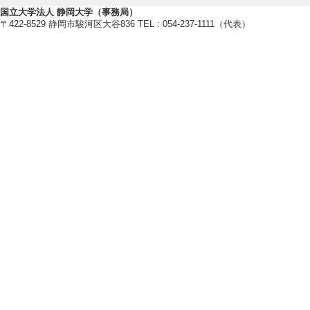
国立大学法人 静岡大学（事務局）
[備考] 2021年9
〒422-8529 静岡市駿河区大谷836 TEL : 054-237-1111（代表）
[2]. 浜松キャン
[備考] 2019年7月1
[3]. 工学部ハラス
[備考] 2018年12月
[4]. 浜松キャン
[備考] 2017年6月1
[5]. 静岡キャン
[備考] 2017年6月
社会活動
【講師・イベント等】
[1]. 公開講座 