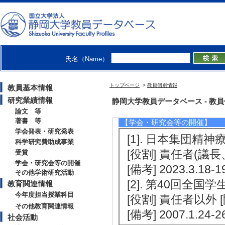
分担
[2]. 学生相談
法の開発 （ 2015年
【受賞】
氏名（Name）
[1]. 日本学生
トップページ
>
教員個別情報
教員基本情報
介入) （2004年5月
研究業績情報
静岡大学教員データベース - 教員個別情
[備考] 授与・助成
論文 等
著書 等
【学会・研究会等の開催】
学会発表・研究発表
[1]. 日本集団精神
科学研究費助成事業
[役割] 責任者(議
受賞
学会・研究会等の開催
[備考] 2023.3.18-1
その他学術研究活動
[2]. 第40回全国
教育関連情報
今年度担当授業科目
[役割] 責任者以外
その他教育関連情報
[備考] 2007.1.24-2
社会活動