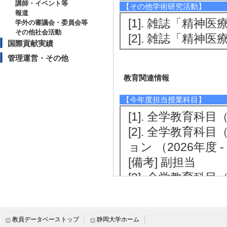
講師・イベント等
【その他学術研究活動】
報道
[1]. 雑誌「精神医
学外の審議会・委員会等
その他社会活動
[2]. 雑誌「精神医療
国際貢献実績
管理運営・その他
教育関連情報
【今年度担当授業科目】
[1]. 全学教育科目
[2]. 全学教育
ョン （2026年度 - 
[備考] 副担当
[3]. 全学教育
ヘルス （2026年度 
【その他教育関連情報】
教員データベーストップ
静岡大学ホーム
[1]. 浜松キャン