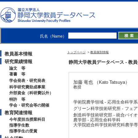
氏名（Name）
トップページ
>
教員個別情報
教員基本情報
研究業績情報
静岡大学教員データベース - 教員個別情
論文 等
著書 等
学会発表・研究発表
加藤 竜也 （Kato Tatsuya）
科学研究費助成事業
教授
外部資金（科研費以外）
特許 等
学術院農学領域 - 応用生命科学
学会・研究会等の開催
グリーン科学技術研究所 - フェ
教育関連情報
創造科学技術研究部 - 統合バイ
今年度担当授業科目
農学部 - 応用生命科学科
大学院総合科学技術研究科農学専攻
指導学生数
指導学生の受賞