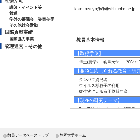
社会活動
講師・イベント等
kato.tatsuya@@@shizuoka.ac.jp
報道
学外の審議会・委員会等
その他社会活動
国際貢献実績
国際協力事業
教員基本情報
管理運営・その他
【取得学位】
博士(農学) 岐阜大学 2004年
【相談に応じられる教育・研
タンパク質発現
ウイルス様粒子の利用
微生物による有用物質生産
【現在の研究テーマ】
BmNPVバクミド-カイコ発現系
BmNPVバクミド-カイコ発現系
Ashbya gossypiiを用いた
サナギタケのカイコへの感染機構
【研究キーワード】
教員データベーストップ
静岡大学ホーム