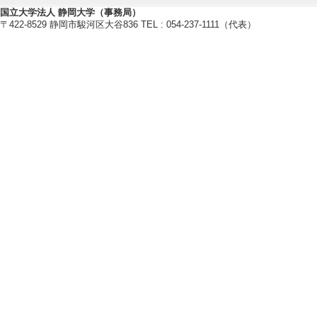
タンパク質発現, カイコ, BmNP
国立大学法人 静岡大学（事務局）
サナギタケ
〒422-8529 静岡市駿河区大谷836 TEL : 054-237-1111（代表）
【所属学会】
・日本生物工学会
・日本農芸化学会
・分子生物学会
【個人ホームページ】
http://www.agr.shizuoka.ac.jp/c/b
【研究シーズ】
[1]. カイコに感染するバキュロ
9年度 - ) [分野] 5. バイオ・
研究業績情報
【論文 等】
[1]. Revealing Cel