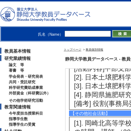
[備考] 開催場所（
【報道】
[1]. 新聞 「
新聞朝刊6面 (201
氏名（Name）
【学外の審議会・委員会等】
[1]. 日本土壌肥料
トップページ
>
教員個別情報
教員基本情報
研究業績情報
3月 )
静岡大学教員データベース - 教員個別情
論文 等
[活動内容]中部支
著書 等
[2]. 日本土壌肥料
学会発表・研究発表
共同・受託研究
[3]. 日本土壌肥料
科学研究費助成事業
外部資金（科研費以外）
[4]. 静岡県施肥研究
その他学術研究活動
[備考] 役割(事務局
教育関連情報
【その他社会活動】
今年度担当授業科目
指導学生数
[1]. 岡崎北高
指導学生の受賞