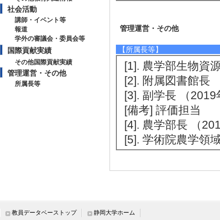
社会活動
講師・イベント等
管理運営・その他
報道
学外の審議会・委員会等
【所属長等】
国際貢献実績
その他国際貢献実績
[1]. 農学部生物資源
管理運営・その他
[2]. 附属図書館長 （
所属長等
[3]. 副学長 （2019
[備考] 評価担当
[4]. 農学部長 （201
[5]. 学術院農学領域長
教員データベーストップ
静岡大学ホーム