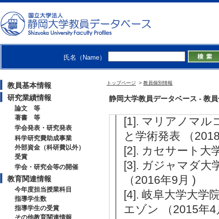
[活動内容]学会活
[5]. リグニン学会評
グニン学会
氏名（Name）
国際貢献実績
トップページ
>
教員個別情報
教員基本情報
研究業績情報
静岡大学教員データベース - 教員個別情
【その他国際貢献実績】
論文 等
著書 等
[1]. マリアノ
学会発表・研究発表
と学術発表 （2018
科学研究費助成事業
外部資金（科研費以外）
[2]. カセサート大学
受賞
[3]. ガジャマ
学会・研究会等の開催
（2016年9月 )
教育関連情報
今年度担当授業科目
[4]. 岐阜大学大
指導学生数
エゾン （2015年4月
指導学生の受賞
その他教育関連情報