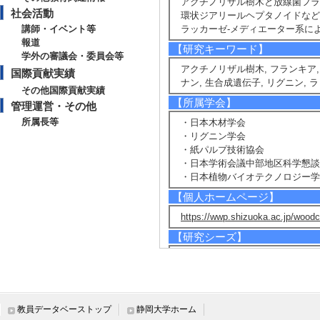
アクチノリザル樹木と放線菌フ
社会活動
環状ジアリールヘプタノイドなど
講師・イベント等
ラッカーゼ-メディエーター系に
報道
【研究キーワード】
学外の審議会・委員会等
アクチノリザル樹木, フランキア,
国際貢献実績
ナン, 生合成遺伝子, リグニン, 
その他国際貢献実績
【所属学会】
管理運営・その他
所属長等
・日本木材学会
・リグニン学会
・紙パルプ技術協会
・日本学術会議中部地区科学懇談
・日本植物バイオテクノロジー学
【個人ホームページ】
https://wwp.shizuoka.ac.jp/wood
【研究シーズ】
[1]. 森の仕組みを化学で解明する ( 
ンス
[URL]
教員データベーストップ
静岡大学ホーム