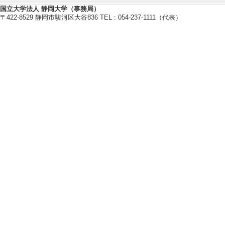
国立大学法人 静岡大学（事務局）
研究業績情報
〒422-8529 静岡市駿河区大谷836 TEL : 054-237-1111（代表）
【論文 等】
[1]. Cloning of thr
nd formation of re
alogs as substrate
Heliyon 10/ -
い
[責任著者・共著者
[著者] Konosuke Tak
neda, Shingo Kaw
[2]. Cloning and 
d reductases from 
tanoids as substra
Phytochemistry