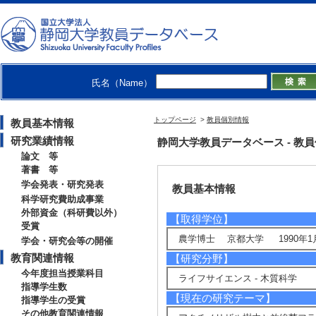
学術院農学領域 - 生物資源科学
農学部 - 生物資源科学科
大学院総合科学技術研究科農学専
岐阜大学大学院連合農学研究科 -
氏名（Name）
kawai.shingo@@@shizuoka.ac.jp
トップページ
>
教員個別情報
教員基本情報
研究業績情報
静岡大学教員データベース - 教員個別情
論文 等
著書 等
学会発表・研究発表
教員基本情報
科学研究費助成事業
外部資金（科研費以外）
【取得学位】
受賞
農学博士 京都大学 1990年1
学会・研究会等の開催
教育関連情報
【研究分野】
今年度担当授業科目
ライフサイエンス - 木質科学
指導学生数
【現在の研究テーマ】
指導学生の受賞
その他教育関連情報