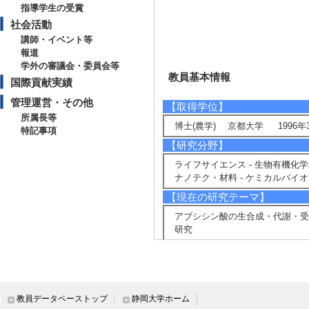
指導学生の受賞
社会活動
講師・イベント等
報道
学外の審議会・委員会等
教員基本情報
国際貢献実績
管理運営・その他
【取得学位】
所属長等
博士(農学) 京都大学 1996年
特記事項
【研究分野】
ライフサイエンス - 生物有機化学
ナノテク・材料 - ケミカルバイ
【現在の研究テーマ】
アブシシン酸の生合成・代謝・受
研究
【研究キーワード】
植物ホルモン, アブシシン酸
【所属学会】
教員データベーストップ
静岡大学ホーム
・日本ケミカルバイオロジー学会