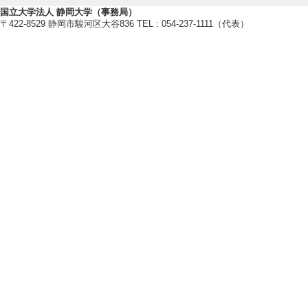
・植物化学調節学会
国立大学法人 静岡大学（事務局）
〒422-8529 静岡市駿河区大谷836 TEL : 054-237-1111（代表）
・日本農芸化学会
・日本植物生理学会
【個人ホームページ】
https://plant-chemistry-su.labby.jp
研究業績情報
【論文 等】
[1]. Isopod feces–
edling establishme
New Phytologist
論文] 該当しない
[責任著者・共著者
[著者] Yamao A