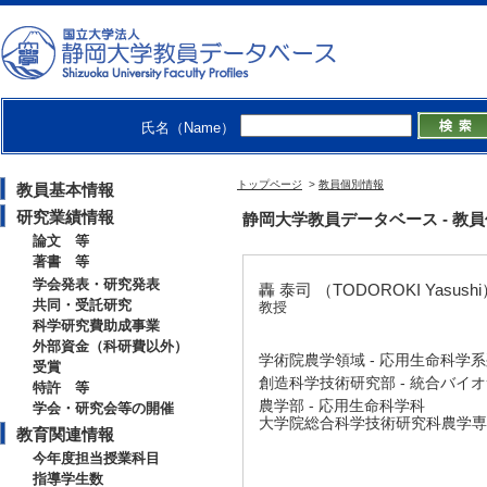
氏名（Name）
トップページ
>
教員個別情報
教員基本情報
研究業績情報
静岡大学教員データベース - 教員個別情
論文 等
著書 等
学会発表・研究発表
轟 泰司 （TODOROKI Yasush
共同・受託研究
教授
科学研究費助成事業
外部資金（科研費以外）
学術院農学領域 - 応用生命科学
受賞
創造科学技術研究部 - 統合バイ
特許 等
農学部 - 応用生命科学科
学会・研究会等の開催
大学院総合科学技術研究科農学専攻
教育関連情報
今年度担当授業科目
指導学生数